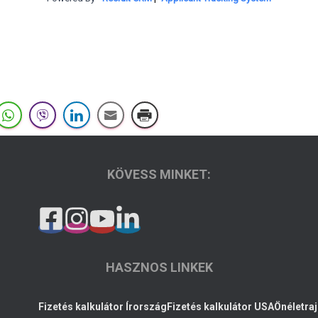
KÖVESS MINKET:
HASZNOS LINKEK
Fizetés kalkulátor Írország
Fizetés kalkulátor USA
Önéletraj