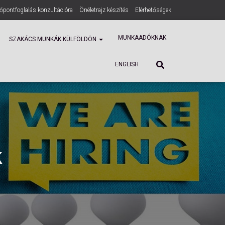
dőpontfoglalás konzultációra
Önéletrajz készítés
Elérhetőségek
ENGLISH
MUNKAADÓKNAK
SZAKÁCS MUNKÁK KÜLFÖLDÖN
ENGLISH
k