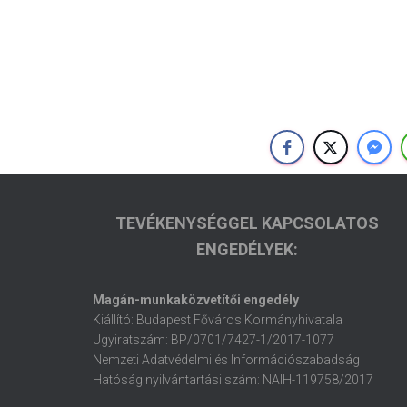
TEVÉKENYSÉGGEL KAPCSOLATOS
ENGEDÉLYEK:
Magán-munkaközvetítői engedély
Kiállító: Budapest Főváros Kormányhivatala
Ügyiratszám: BP/0701/7427-1/2017-1077
Nemzeti Adatvédelmi és Információszabadság
Hatóság nyilvántartási szám: NAIH-119758/2017