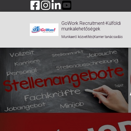
GoWork Recruitment-Külföldi
munkalehetőségek
Munkaerő közvetítés|Karrier tanácsadás