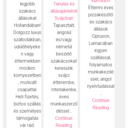
külföldön
legjobb
Tanulás és
Éttermi éves
szakács
állásajánlatok
pizzakészítő
állásokat
Svájcban
és szakács
Hollandiában!
Tapasztalt,
állások
Dolgozz luxus
angolul
Cipruson,
szállodákban,
és/vagy
Larnacában
üdülőhelyeke
németül
ingyen
n vagy
beszélő
szállással,
éttermekben
szakácsokat
folyamatos
modern
keresünk
munkakezdé
környezetben
svájci
ssel, angol
, motivált
étterembe,
nyelvtudással
csapattal.
Interlakenbe,
…
Heti fizetés,
éves
Continue
biztos szállás
munkaszerző
Reading
és személyes
déssel…
támogatás
Continue
vár rád.
Reading