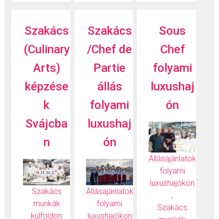
Szakács
Szakács
Sous
(Culinary
/Chef de
Chef
Arts)
Partie
folyami
képzése
állás
luxushaj
k
folyami
ón
Svájcba
luxushaj
n
ón
Állásajánlatok
folyami
luxushajókon
Szakács
Állásajánlatok
,
munkák
folyami
Szakács
külföldön
luxushajókon