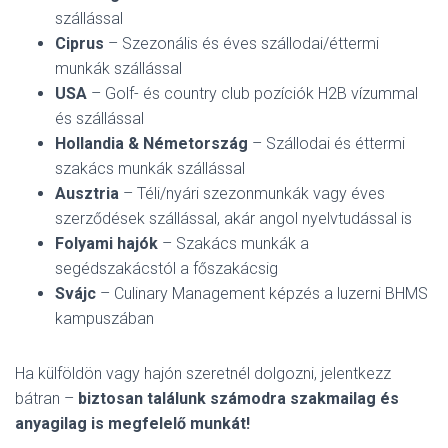
szállással
Ciprus
– Szezonális és éves szállodai/éttermi
munkák szállással
USA
– Golf- és country club pozíciók H2B vízummal
és szállással
Hollandia & Németország
– Szállodai és éttermi
szakács munkák szállással
Ausztria
– Téli/nyári szezonmunkák vagy éves
szerződések szállással, akár angol nyelvtudással is
Folyami hajók
– Szakács munkák a
segédszakácstól a főszakácsig
Svájc
– Culinary Management képzés a luzerni BHMS
kampuszában
Ha külföldön vagy hajón szeretnél dolgozni, jelentkezz
bátran –
biztosan találunk számodra szakmailag és
anyagilag is megfelelő munkát!