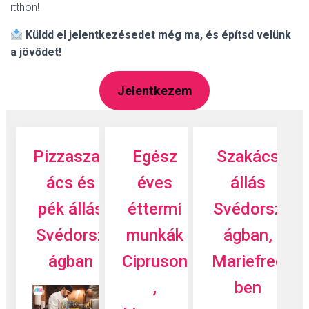
itthon!
Küldd el jelentkezésedet még ma, és építsd velünk
a jövődet!
Jelentkezem
Pizzaszak
Egész
Szakács
ács és
éves
állás
pék állás
éttermi
Svédorsz
Svédorsz
munkák
ágban,
ágban
Cipruson
Mariefred
,
ben