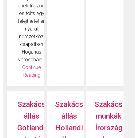
önéletrajzod,
és tölts egy
felejthetetlen
nyarat
nemzetközi
csapatban
Höganäs
városában!…
Continue
Reading
Szakács
Szakács
Szakács
állás
állás
munkák
Gotland-
Hollandi
Írország