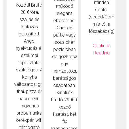
minden
között! Bruttó
működő
szintre
20 €/óra,
elegáns
(segéd/Com
szállás és
étterembe.
mis-tól a
kiutazás
Chef de
főszakácsig)
biztosított.
partie vagy
…
Angol
sous chef
Continue
nyelvtudás és
pozícióban
Reading
szakmai
dolgozhatsz
tapasztalat
egy
szükséges. A
nemzetközi,
konyha
barátságos
változatos: grill,
csapatban.
thai, pizza és
Kínálunk
napi menü.
bruttó 2900 €
Ingyenes
kezdő
próbamunka,
fizetést, két
kerékpár, wifi,
fix
támogató
szabadnapot,