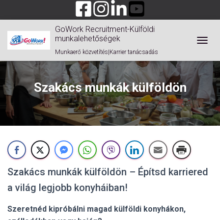
GoWork Recruitment-Külföldi
munkalehetőségek
TOGGL
Munkaerő közvetítés|Karrier tanácsadás
Szakács munkák külföldön
Szakács munkák külföldön – Építsd karriered
a világ legjobb konyháiban!
Szeretnéd kipróbálni magad külföldi konyhákon,