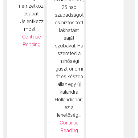
nemzetközi
25 nap
csapat.
szabadságot
Jelentkezz
és biztosított
most!…
lakhatást
Continue
saját
Reading
szobával. Ha
szereted a
minőségi
gasztronómi
át és készen
állsz egy új
kalandra
Hollandiában,
ez a
lehetőség…
Continue
Reading