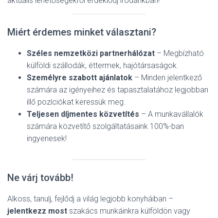
aktuális lehetőségekről érdeklődj irodánkban!
Miért érdemes minket választani?
Széles nemzetközi partnerhálózat
– Megbízható
külföldi szállodák, éttermek, hajótársaságok.
Személyre szabott ajánlatok
– Minden jelentkező
számára az igényeihez és tapasztalatához legjobban
illő pozíciókat keressük meg.
Teljesen díjmentes közvetítés
– A munkavállalók
számára közvetítő szolgáltatásaink 100%-ban
ingyenesek!
Ne várj tovább!
Alkoss, tanulj, fejlődj a világ legjobb konyháiban –
jelentkezz most
szakács munkáinkra külföldön vagy