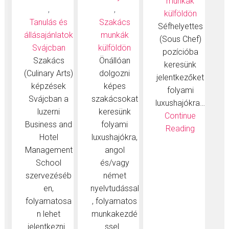
munkák
,
,
külföldön
Tanulás és
Szakács
Séfhelyettes
állásajánlatok
munkák
(Sous Chef)
Svájcban
külföldön
pozícióba
Szakács
Önállóan
keresünk
(Culinary Arts)
dolgozni
jelentkezőket
képzések
képes
folyami
Svájcban a
szakácsokat
luxushajókra…
luzerni
keresünk
Continue
Business and
folyami
Reading
Hotel
luxushajókra,
Management
angol
School
és/vagy
szervezéséb
német
en,
nyelvtudással
folyamatosa
, folyamatos
n lehet
munkakezdé
jelentkezni…
ssel…