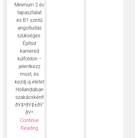
Minimum 2 év
tapasztalat
és B1 szintű
angoltudás
szükséges.
Építsd
karriered
külföldön –
jelentkezz
most, és
kezdj új életet
Hollandiában
szakácsként!
ðŸ‡³ðŸ‡±ðŸ‘
¨‍ðŸ³…
Continue
Reading