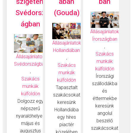
szigetén,
ában
ban
Svédorsz
(Gouda)
ágban
Állásajánlatok
Írországban
Állásajánlatok
,
Hollandiában
Szakács
Állásajánlatok
,
munkák
Svédországban
Szakács
külföldön
,
munkák
Írországi
Szakács
külföldön
szállodákba
munkák
Tapasztalt
és
külföldön
szakácsokat
éttermekbe
Dolgozz egy
keresünk
keresünk
népszerű
Hollandiába
angolul
nyaralóhelyen
egy híres
beszélő
május és
piactér
szakácsokat
augusztus
közelében