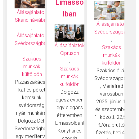
Limasso
Állásajánlatok
lban
Skandináviában
Állásajánlatok
,
Svédországban
Állásajánlatok
,
Svédországban
Állásajánlatok
Szakács
,
Cipruson
munkák
Szakács
,
külföldön
munkák
Szakács
Szakács állás
külföldön
munkák
Svédországban
Pizzaszakácso
külföldön
, Mariefred
kat és péket
Dolgozz
városában
keresünk
egész évben
2025. június 1.
svédországi
egy elegáns
és szeptember
nyári munkára!
étteremben
1. között. 22,50
Dolgozz Dél-
Limassolban!
€/óra bruttó
Svédországban
Konyhai és
fizetés, heti 40
egy mediterrán
szerviz