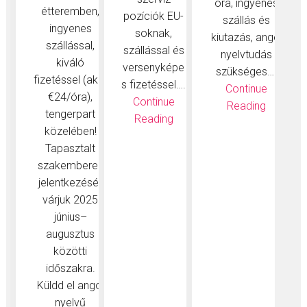
óra, ingyenes
étteremben,
pozíciók EU-
szállás és
ingyenes
soknak,
kiutazás, angol
szállással,
szállással és
nyelvtudás
kiváló
versenyképe
szükséges….
fizetéssel (akár
s fizetéssel….
Continue
€24/óra),
Continue
Reading
tengerpart
Reading
közelében!
Tapasztalt
szakemberek
jelentkezését
várjuk 2025
június–
augusztus
közötti
időszakra.
Küldd el angol
nyelvű