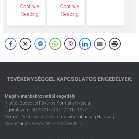
Continue
Continue
Reading
Reading
TEVÉKENYSÉGGEL KAPCSOLATOS ENGEDÉLYEK:
Magán-munkaközvetítői engedély
Kiállító: Budapest Főváros Kormányhivatala
Ügyiratszám: BP/0701/7427-1/2017-1077
Nemzeti Adatvédelmi és Információszabadság Hatóság
nyilvántartási szám: NAIH-119758/2017