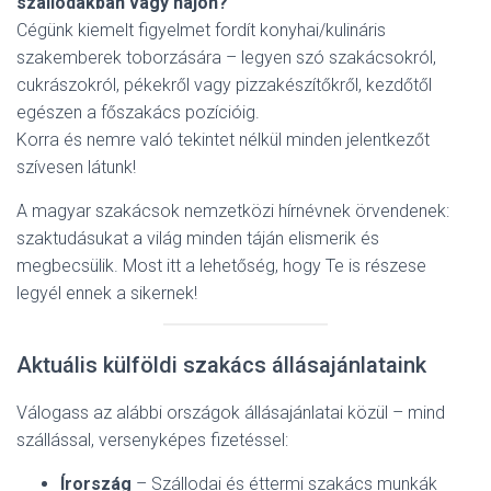
szállodákban vagy hajón?
Cégünk kiemelt figyelmet fordít konyhai/kulináris
szakemberek toborzására – legyen szó szakácsokról,
cukrászokról, pékekről vagy pizzakészítőkről, kezdőtől
egészen a főszakács pozícióig.
Korra és nemre való tekintet nélkül minden jelentkezőt
szívesen látunk!
A magyar szakácsok nemzetközi hírnévnek örvendenek:
szaktudásukat a világ minden táján elismerik és
megbecsülik. Most itt a lehetőség, hogy Te is részese
legyél ennek a sikernek!
Aktuális külföldi szakács állásajánlataink
Válogass az alábbi országok állásajánlatai közül – mind
szállással, versenyképes fizetéssel:
Írország
– Szállodai és éttermi szakács munkák