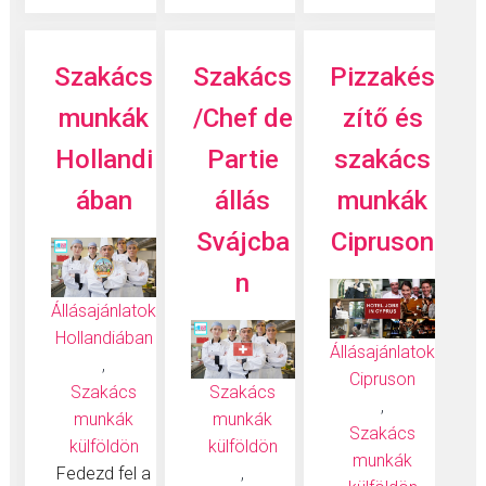
Szakács
Szakács
Pizzakés
munkák
/Chef de
zítő és
Hollandi
Partie
szakács
ában
állás
munkák
Svájcba
Cipruson
n
Állásajánlatok
Hollandiában
Állásajánlatok
,
Cipruson
Szakács
Szakács
,
munkák
munkák
Szakács
külföldön
külföldön
munkák
Fedezd fel a
,