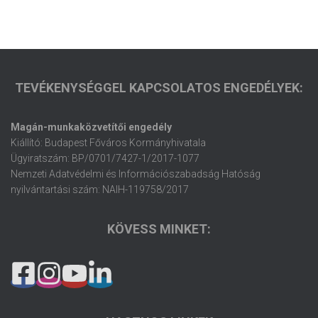
TEVÉKENYSÉGGEL KAPCSOLATOS ENGEDÉLYEK:
Magán-munkaközvetítői engedély
Kiállító: Budapest Főváros Kormányhivatala
Ügyiratszám: BP/0701/7427-1/2017-1077
Nemzeti Adatvédelmi és Információszabadság Hatóság
nyilvántartási szám: NAIH-119758/2017
KÖVESS MINKET: