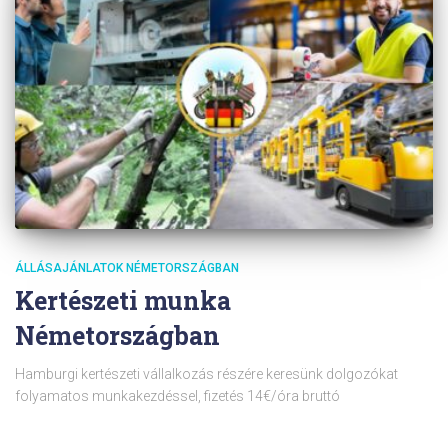
ÁLLÁSAJÁNLATOK NÉMETORSZÁGBAN
Kertészeti munka
Németországban
Hamburgi kertészeti vállalkozás részére keresünk dolgozókat
folyamatos munkakezdéssel, fizetés 14€/óra bruttó