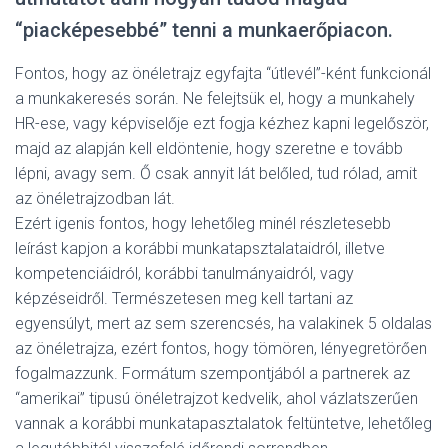
“piacképesebbé” tenni a munkaerőpiacon.
Fontos, hogy az önéletrajz egyfajta “útlevél”-ként funkcionál
a munkakeresés során. Ne felejtsük el, hogy a munkahely
HR-ese, vagy képviselője ezt fogja kézhez kapni legelőször,
majd az alapján kell eldöntenie, hogy szeretne e tovább
lépni, avagy sem. Ő csak annyit lát belőled, tud rólad, amit
az önéletrajzodban lát.
Ezért igenis fontos, hogy lehetőleg minél részletesebb
leírást kapjon a korábbi munkatapsztalataidról, illetve
kompetenciáidról, korábbi tanulmányaidról, vagy
képzéseidről. Természetesen meg kell tartani az
egyensúlyt, mert az sem szerencsés, ha valakinek 5 oldalas
az önéletrajza, ezért fontos, hogy tömören, lényegretörően
fogalmazzunk. Formátum szempontjából a partnerek az
“amerikai” tipusú önéletrajzot kedvelik, ahol vázlatszerűen
vannak a korábbi munkatapasztalatok feltüntetve, lehetőleg