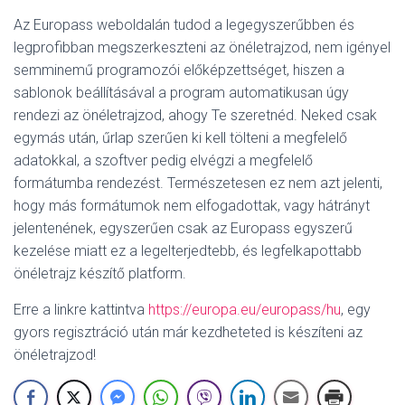
Az Europass weboldalán tudod a legegyszerűbben és
legprofibban megszerkeszteni az önéletrajzod, nem igényel
semminemű programozói előképzettséget, hiszen a
sablonok beállításával a program automatikusan úgy
rendezi az önéletrajzod, ahogy Te szeretnéd. Neked csak
egymás után, űrlap szerűen ki kell tölteni a megfelelő
adatokkal, a szoftver pedig elvégzi a megfelelő
formátumba rendezést. Természetesen ez nem azt jelenti,
hogy más formátumok nem elfogadottak, vagy hátrányt
jelentenének, egyszerűen csak az Europass egyszerű
kezelése miatt ez a legelterjedtebb, és legfelkapottabb
önéletrajz készítő platform.
Erre a linkre kattintva
https://europa.eu/europass/hu
, egy
gyors regisztráció után már kezdheteted is készíteni az
önéletrajzod!