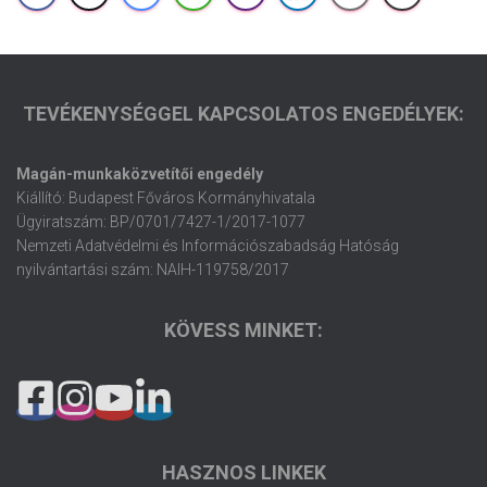
TEVÉKENYSÉGGEL KAPCSOLATOS ENGEDÉLYEK:
Magán-munkaközvetítői engedély
Kiállító: Budapest Főváros Kormányhivatala
Ügyiratszám: BP/0701/7427-1/2017-1077
Nemzeti Adatvédelmi és Információszabadság Hatóság
nyilvántartási szám: NAIH-119758/2017
KÖVESS MINKET:
HASZNOS LINKEK