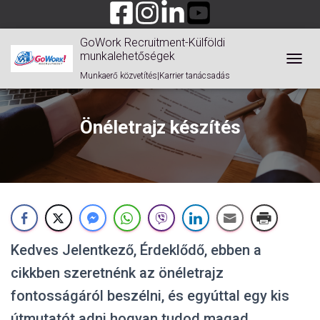
GoWork Recruitment-Külföldi
munkalehetőségek
TOGGL
Munkaerő közvetítés|Karrier tanácsadás
Önéletrajz készítés
Kedves Jelentkező, Érdeklődő, ebben a
cikkben szeretnénk az önéletrajz
fontosságáról beszélni, és egyúttal egy kis
útmutatót adni hogyan tudod magad