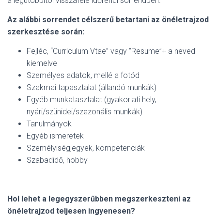
a legutóbbitól visszafelé időrendi sorrendben.
Az alábbi sorrendet célszerű betartani az önéletrajzod
szerkesztése során:
Fejléc, “Curriculum Vtae” vagy “Resume”+ a neved
kiemelve
Személyes adatok, mellé a fotód
Szakmai tapasztalat (állandó munkák)
Egyéb munkatasztalat (gyakorlati hely,
nyári/szünidei/szezonális munkák)
Tanulmányok
Egyéb ismeretek
Személyiségjegyek, kompetenciák
Szabadidő, hobby
Hol lehet a legegyszerűbben megszerkeszteni az
önéletrajzod teljesen ingyenesen?