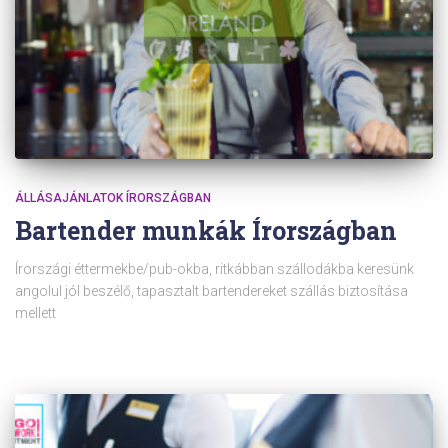
ÁLLÁSAJÁNLATOK ÍRORSZÁGBAN
Bartender munkák Írországban
Írországi éttermekbe/pub-okba, ritkábban szállodákba keresünk
angolul jól beszélő, tapasztalt bartendereket szállás biztosítása
mellett