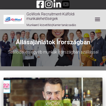
GoWork Recruitment-Külföldi
munkalehetőségek
TOGGL
Munkaerő közvetítés|Karrier tanácsadás
Állásajánlatok Írországban
Szállodai és egyéb munkák Írországban szállással