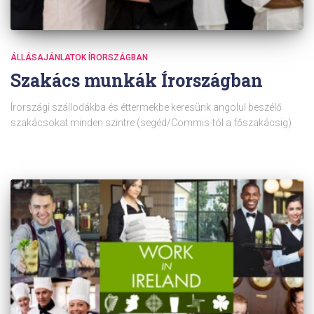
ÁLLÁSAJÁNLATOK ÍRORSZÁGBAN
Szakács munkák Írországban
Írországi szállodákba és éttermekbe keresünk angolul beszélő
szakácsokat minden szintre (segéd/Commis-tól a főszakácsig)