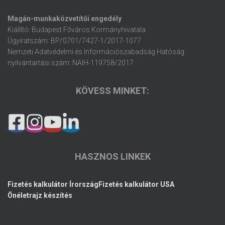
Magán-munkaközvetítői engedély
Kiállító: Budapest Főváros Kormányhivatala
Ügyiratszám: BP/0701/7427-1/2017-1077
Nemzeti Adatvédelmi és Információszabadság Hatóság
nyilvántartási szám: NAIH-119758/2017
KÖVESS MINKET:
HASZNOS LINKEK
Fizetés kalkulátor Írország
Fizetés kalkulátor USA
Önéletrajz készítés