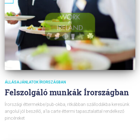
ÁLLÁSAJÁNLATOK ÍRORSZÁGBAN
Felszolgáló munkák Írországban
Írországi éttermekbe/pub-okba, ritkábban szállodákba keresünk
angolul jól beszélő, a’la carte éttermi tapasztalattal rendelkező
pincéreket