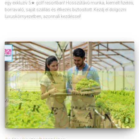
egy exkluzív 5★ golf resortban! Hosszútávú munka, kiemelt fizetés,
borravaló, saját szállás és étkezés biztosított. Kezdj el dolgozni
luxuskörnyezetben, azonnali kezdéssel!