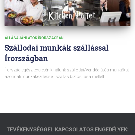
ÁLLÁSAJÁNLATOK ÍRORSZÁGBAN
Szállodai munkák szállással
Írországban
Írország egész területén kínálunk szállodai/vendéglátós munkákat
azonnali munkakezdéssel, szállás biztosítása mellett
TEVÉKENYSÉGGEL KAPCSOLATOS ENGEDÉLYEK: