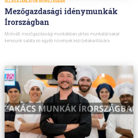
ÁLLÁSAJÁNLATOK ÍRORSZÁGBAN
Mezőgazdasági idénymunkák
Írországban
Motivált, mezőgazdasági munkákban jártas munkatársakat
keresünk saláta és egyéb növények kézi betakarítására