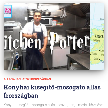
ÁLLÁSAJÁNLATOK ÍRORSZÁGBAN
Konyhai kisegítő-mosogató állás
Írországban
Konyhai kisegítő–mosogató állás Írországban, Limerick közelében