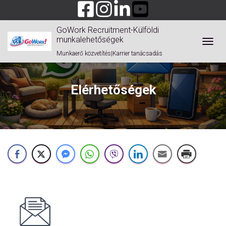
GoWork Recruitment-Külföldi
munkalehetőségek
TOGGL
Munkaerő közvetítés|Karrier tanácsadás
Elérhetőségek