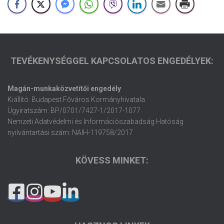
TEVÉKENYSÉGGEL KAPCSOLATOS ENGEDÉLYEK:
Magán-munkaközvetítői engedély
Kiállító: Budapest Főváros Kormányhivatala
Ügyiratszám: BP/0701/7427-1/2017-1077
Nemzeti Adatvédelmi és Információszabadság Hatóság
nyilvántartási szám: NAIH-119758/2017
KÖVESS MINKET: