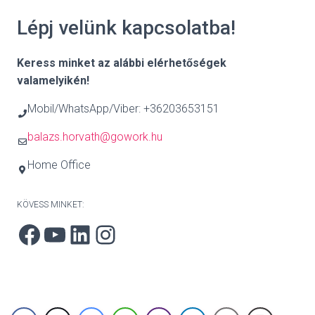
Lépj velünk kapcsolatba!
Keress minket az alábbi elérhetőségek
valamelyikén!
Mobil/WhatsApp/Viber: +36203653151
balazs.horvath@gowork.hu
Home Office
KÖVESS MINKET:
Facebook
YouTube
LinkedIn
Instagram