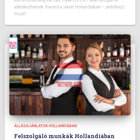
karrierlehetőség vár rád. Csak EU/EGT állampolgárok
jelentkezhetnek. Keverd a sikert Hollandiában – jelentkezz
most!
ÁLLÁSAJÁNLATOK HOLLANDIÁBAN
Felszolgáló munkák Hollandiában