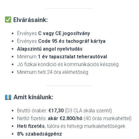
Elvárásaink:
Érvényes
C vagy CE jogosítvány
Érvényes
Code 95 és tachográf kártya
Alapszintű angol nyelvtudás
Minimum
1 év tapasztalat teherautóval
Jó fizikai kondíció és kommunikációs készség
Minimum heti 24 óra elérhetőség
Amit kínálunk:
Bruttó órabér:
€17,30
(D3 CLA skála szerint)
Nettó fizetés:
akár €2.800/hó
(40 órás munkahéttel)
Heti fizetés
, túlóra és hétvégi munkalehetőségek
8% szabadságpénz