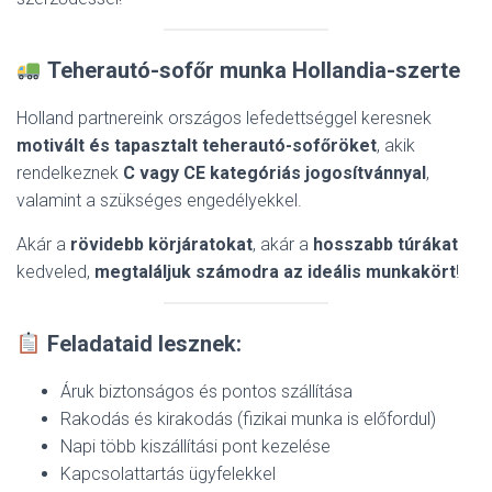
Teherautó-sofőr munka Hollandia-szerte
Holland partnereink országos lefedettséggel keresnek
motivált és tapasztalt teherautó-sofőröket
, akik
rendelkeznek
C vagy CE kategóriás jogosítvánnyal
,
valamint a szükséges engedélyekkel.
Akár a
rövidebb körjáratokat
, akár a
hosszabb túrákat
kedveled,
megtaláljuk számodra az ideális munkakört
!
Feladataid lesznek:
Áruk biztonságos és pontos szállítása
Rakodás és kirakodás (fizikai munka is előfordul)
Napi több kiszállítási pont kezelése
Kapcsolattartás ügyfelekkel