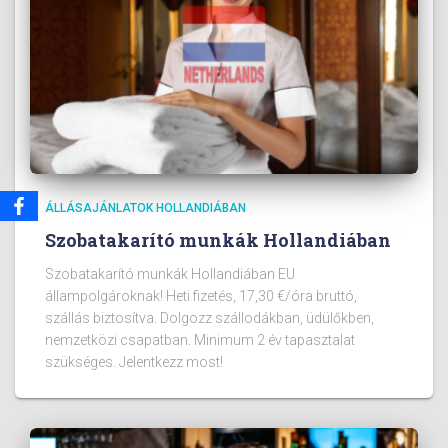
ÁLLÁSAJÁNLATOK HOLLANDIÁBAN
Szobatakarító munkák Hollandiában
Szobatakarító munkák Hollandiában EU
állampolgároknak! Heti fizetés, 17,30 €/óra bruttó,
szállás biztosítva. Dolgozz szállodákban, üdülőkben,
nemzetközi csapatban. Minimum 2 év tapasztalat
szükséges. Jelentkezz most!