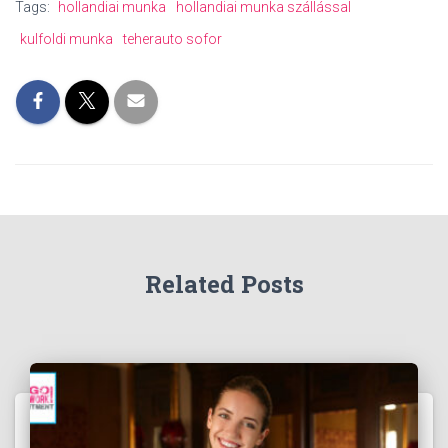
Tags:
hollandiai munka
hollandiai munka szállással
kulfoldi munka
teherauto sofor
Related Posts