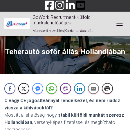
GoWork Recruitment-Külföldi
munkalehetőségek
TOGGL
Munkaerő közvetítés|Karrier tanácsadás
Teherautó sofőr állás Hollandiában
C vagy CE jogosítvánnyal rendelkezel, és nem riadsz
vissza a kihívásoktól?
Most itt a lehetőség, hogy
stabil külföldi munkát szerezz
Hollandiában
, versenyképes fizetéssel és megbízható
szerződéssel!