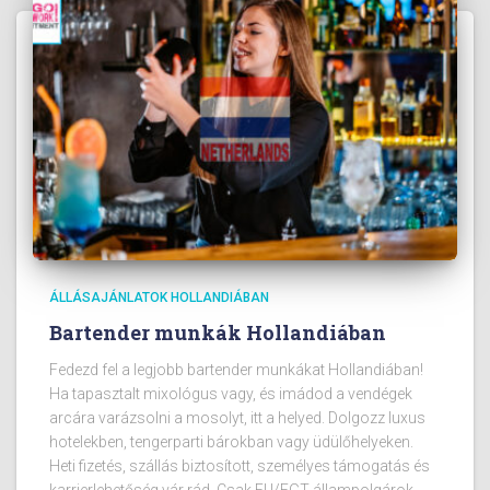
ÁLLÁSAJÁNLATOK HOLLANDIÁBAN
Bartender munkák Hollandiában
Fedezd fel a legjobb bartender munkákat Hollandiában!
Ha tapasztalt mixológus vagy, és imádod a vendégek
arcára varázsolni a mosolyt, itt a helyed. Dolgozz luxus
hotelekben, tengerparti bárokban vagy üdülőhelyeken.
Heti fizetés, szállás biztosított, személyes támogatás és