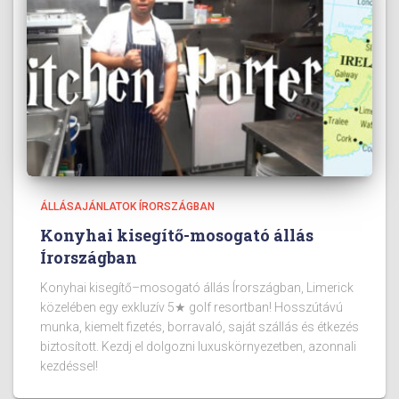
ÁLLÁSAJÁNLATOK ÍRORSZÁGBAN
Konyhai kisegítő-mosogató állás
Írországban
Konyhai kisegítő–mosogató állás Írországban, Limerick
közelében egy exkluzív 5★ golf resortban! Hosszútávú
munka, kiemelt fizetés, borravaló, saját szállás és étkezés
biztosított. Kezdj el dolgozni luxuskörnyezetben, azonnali
kezdéssel!