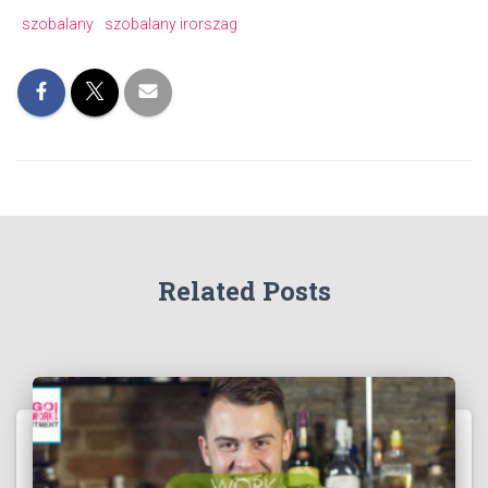
szobalany
szobalany irorszag
Related Posts