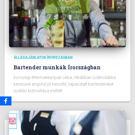
ÁLLÁSAJÁNLATOK ÍRORSZÁGBAN
Bartender munkák Írországban
Írországi éttermekbe/pub-okba, ritkábban szállodákba
keresünk angolul jól beszélő, tapasztalt bartendereket
szállás biztosítása mellett