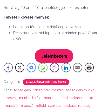
Heti átlag 40 óra, túlóra lehetőséggel, fizetés hetente
Felvételi követelmények
Legalább társalgási szintű angol nyelvtudás
Releváns szakmai tapasztalat minden pozícióban
elvárt
Jelentkezem
Categories:
ÁLLÁSAJÁNLATOK ÍRORSZÁGBAN
Tags:
felszolgalo
felszolgalo irorszag
felszolgalo munka
irorszagi munka
kulfoldi munka
kulfoldi szakacs munka
masszőr
masszőr kulfold
szakacs
szakacs irorszag