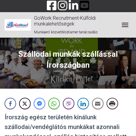
GoWork Recruitment-Külföldi
munkalehetőségek
TOGGL
Munkaerő közvetítés|Karrier tanácsadás
Szállodai munkák szállással
Írországban
Írország egész területén kínálunk
szállodai/vendéglátós munkákat azonnali