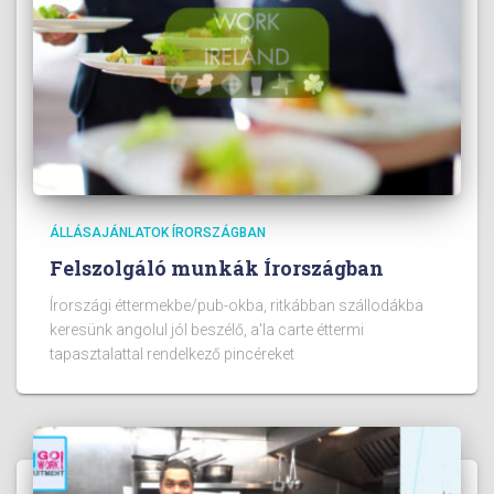
ÁLLÁSAJÁNLATOK ÍRORSZÁGBAN
Felszolgáló munkák Írországban
Írországi éttermekbe/pub-okba, ritkábban szállodákba
keresünk angolul jól beszélő, a'la carte éttermi
tapasztalattal rendelkező pincéreket