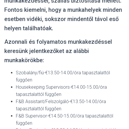
munkakezdéssel, szállás biztosítása mellett.
Fontos kiemelni, hogy a munkahelyek minden
esetben vidéki, sokszor mindentől távol eső
helyen találhatóak.
Azonnali és folyamatos munkakezdéssel
keresünk jelentkezőket az alábbi
munkakörökbe:
Szobalány/fiú-€13.50-14.00/óra tapasztalattól
függően
Housekeeping Supervisors-€14.00-15.00/óra
tapasztalattól függően
F&B Assistant/Felszolgáló-€13.50-14.00/óra
tapasztalattól függően
F&B Supervisor-€14.50-15.00/óra tapasztalattól
függően