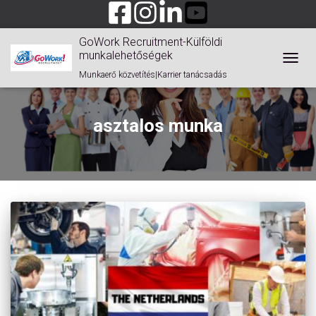
GoWork Recruitment-Külföldi
munkalehetőségek
TOGGL
Munkaerő közvetítés|Karrier tanácsadás
asztalos munka