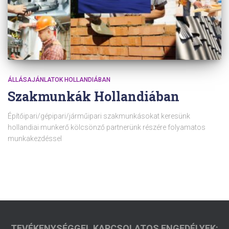
ÁLLÁSAJÁNLATOK HOLLANDIÁBAN
Szakmunkák Hollandiában
Építőipari/gépipari/járműipari szakmunkásokat keresünk
hollandiai munkerő kölcsönző partnerünk részére folyamatos
munkakezdéssel
TEVÉKENYSÉGGEL KAPCSOLATOS ENGEDÉLYEK: