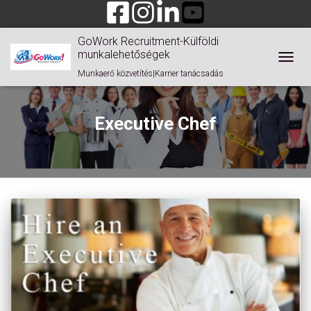
GoWork Recruitment-Külföldi
munkalehetőségek
TOGGL
Munkaerő közvetítés|Karrier tanácsadás
Executive Chef