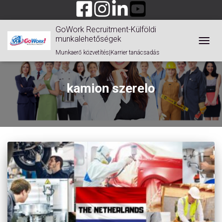
GoWork Recruitment-Külföldi
munkalehetőségek
TOGGL
Munkaerő közvetítés|Karrier tanácsadás
kamion szerelo