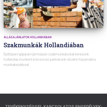
ÁLLÁSAJÁNLATOK HOLLANDIÁBAN
Szakmunkák Hollandiában
Építőipari/gépipari/járműipari szakmunkásokat keresünk
hollandiai munkerő kölcsönző partnerünk részére folyamatos
munkakezdéssel
TEVÉKENYSÉGGEL KAPCSOLATOS ENGEDÉLYEK: