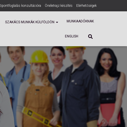
dőpontfoglalás konzultációra
Önéletrajz készítés
Elérhetőségek
ENGLISH
MUNKAADÓKNAK
SZAKÁCS MUNKÁK KÜLFÖLDÖN
ENGLISH