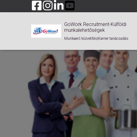
GoWork Recruitment-Külföldi
munkalehetőségek
Munkaerő közvetítés|Karrier tanácsadás