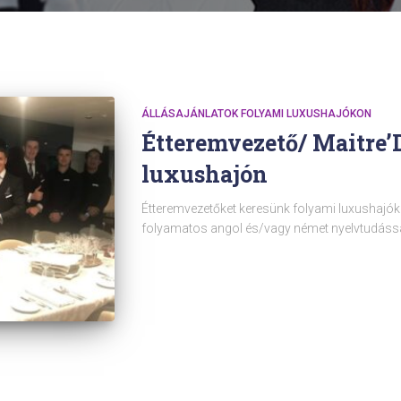
ÁLLÁSAJÁNLATOK FOLYAMI LUXUSHAJÓKON
Étteremvezető/ Maitre’
luxushajón
Étteremvezetőket keresünk folyami luxushajókr
folyamatos angol és/vagy német nyelvtudássa