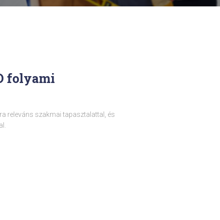
D folyami
a releváns szakmai tapasztalattal, és
l.