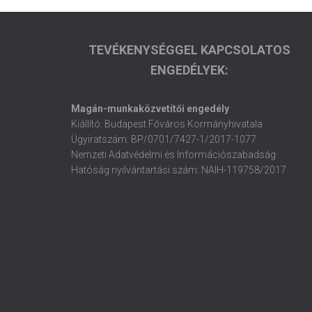
TEVÉKENYSÉGGEL KAPCSOLATOS
ENGEDÉLYEK:
Magán-munkaközvetítői engedély
Kiállító: Budapest Főváros Kormányhivatala
Ügyiratszám: BP/0701/7427-1/2017-1077
Nemzeti Adatvédelmi és Információszabadság
Hatóság nyilvántartási szám: NAIH-119758/2017