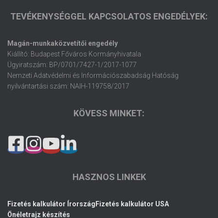
TEVÉKENYSÉGGEL KAPCSOLATOS ENGEDÉLYEK:
Magán-munkaközvetítői engedély
Kiállító: Budapest Főváros Kormányhivatala
Ügyiratszám: BP/0701/7427-1/2017-1077
Nemzeti Adatvédelmi és Információszabadság Hatóság
nyilvántartási szám: NAIH-119758/2017
KÖVESS MINKET:
HASZNOS LINKEK
Fizetés kalkulátor Írország
Fizetés kalkulátor USA
Önéletrajz készítés