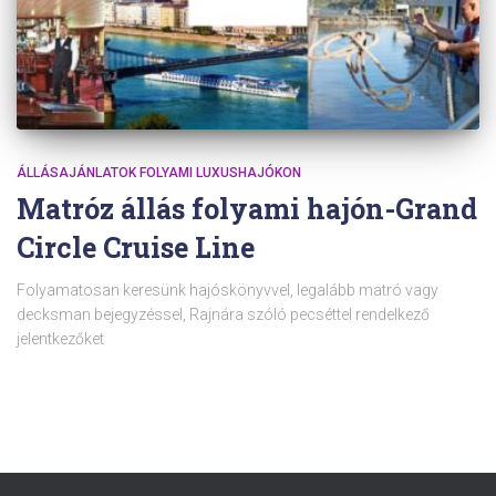
ÁLLÁSAJÁNLATOK FOLYAMI LUXUSHAJÓKON
Matróz állás folyami hajón-Grand
Circle Cruise Line
Folyamatosan keresünk hajóskönyvvel, legalább matró vagy
decksman bejegyzéssel, Rajnára szóló pecséttel rendelkező
jelentkezőket