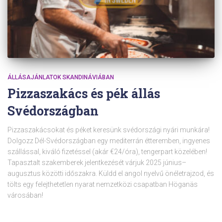
ÁLLÁSAJÁNLATOK SKANDINÁVIÁBAN
Pizzaszakács és pék állás
Svédországban
Pizzaszakácsokat és péket keresünk svédországi nyári munkára!
Dolgozz Dél-Svédországban egy mediterrán étteremben, ingyenes
szállással, kiváló fizetéssel (akár €24/óra), tengerpart közelében!
Tapasztalt szakemberek jelentkezését várjuk 2025 június–
augusztus közötti időszakra. Küldd el angol nyelvű önéletrajzod, és
tölts egy felejthetetlen nyarat nemzetközi csapatban Höganäs
városában!