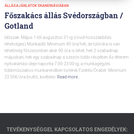
ÁLLÁSAJÁNLATOK SKANDINÁVIÁBAN
Főszakács állás Svédországban /
Gotland
Időszak: Május 1-től augusztus 31-ig (rövid hosszabbítás
lehetséges) Munkaidő: Minimum 40 óra/hét, de túlórára is van
lehetőség főszezonban akár 90 óra is lehet, heti 2 szabadnap
májusban, heti egy szabadnap a szezon többi részében Az étterem
nyitvatartási ideje naponta 7:00-23:00-ig, a munkagégzés
többműszakos munkarendben történik Fizetés/Órabér: Minimum
22.50€/óra bruttó, kivételes
Read more…
TEVÉKENYSÉGGEL KAPCSOLATOS ENGEDÉLYEK: