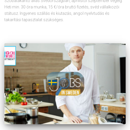
Szobatakarító állás Svédországban, áprilistól szeptember végéig.
Heti min. 30 óra munka, 15 €/óra bruttó fizetés, svéd vállalkozói
státusz. Ingyenes szállás és kiutazás, angol nyelvtudás és
takarítási tapasztalat szükséges.