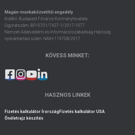
Magán-munkaközvetítői engedély
Kiállító: Budapest Főváros Kormányhivatala
Ügyiratszám: BP/0701/7427-1/2017-1077
Nemzeti Adatvédelmi és Információszabadság Hatóság
nyilvántartási szám: NAIH-119758/2017
KÖVESS MINKET:
HASZNOS LINKEK
Fizetés kalkulátor Írország
Fizetés kalkulátor USA
Önéletrajz készítés