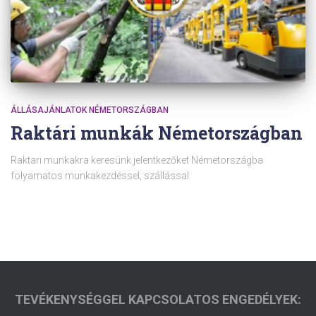
ÁLLÁSAJÁNLATOK NÉMETORSZÁGBAN
Raktári munkák Németországban
Raktari munkakra keresünk jelentkezőket Németországba
folyamatos munkakezdéssel, szállással
TEVÉKENYSÉGGEL KAPCSOLATOS ENGEDÉLYEK: