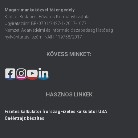
Magán-munkaközvetítői engedély
Kiállító: Budapest Főváros Kormányhivatala
Ügyiratszám: BP/0701/7427-1/2017-1077
Nemzeti Adatvédelmi és Információszabadság Hatóság
nyilvántartási szám: NAIH-119758/2017
KÖVESS MINKET:
HASZNOS LINKEK
Fizetés kalkulátor Írország
Fizetés kalkulátor USA
Önéletrajz készítés