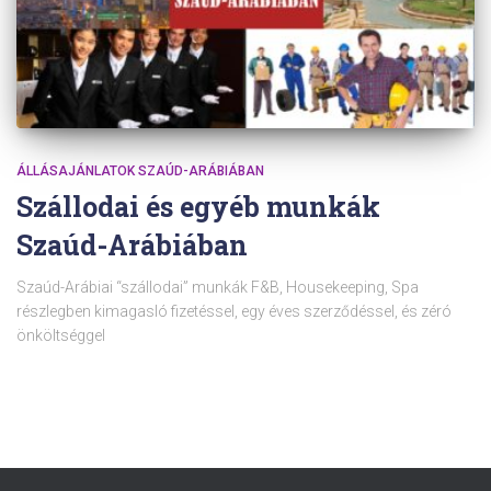
ÁLLÁSAJÁNLATOK SZAÚD-ARÁBIÁBAN
Szállodai és egyéb munkák
Szaúd-Arábiában
Szaúd-Arábiai “szállodai” munkák F&B, Housekeeping, Spa
részlegben kimagasló fizetéssel, egy éves szerződéssel, és zéró
önköltséggel