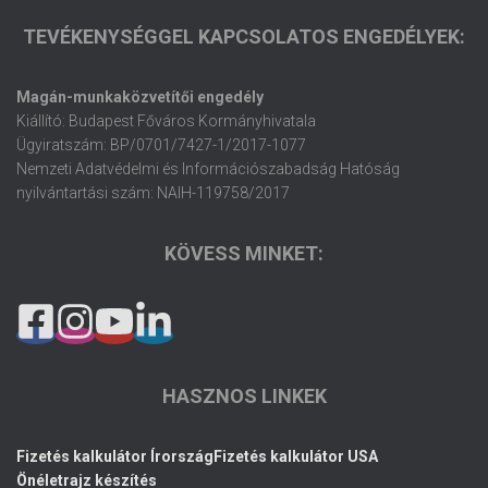
TEVÉKENYSÉGGEL KAPCSOLATOS ENGEDÉLYEK:
Magán-munkaközvetítői engedély
Kiállító: Budapest Főváros Kormányhivatala
Ügyiratszám: BP/0701/7427-1/2017-1077
Nemzeti Adatvédelmi és Információszabadság Hatóság
nyilvántartási szám: NAIH-119758/2017
KÖVESS MINKET:
HASZNOS LINKEK
Fizetés kalkulátor Írország
Fizetés kalkulátor USA
Önéletrajz készítés