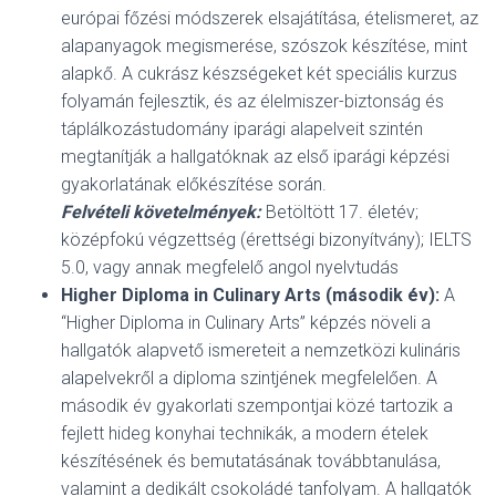
európai főzési módszerek elsajátítása, ételismeret, az
alapanyagok megismerése, szószok készítése, mint
alapkő. A cukrász készségeket két speciális kurzus
folyamán fejlesztik, és az élelmiszer-biztonság és
táplálkozástudomány iparági alapelveit szintén
megtanítják a hallgatóknak az első iparági képzési
gyakorlatának előkészítése során.
Felvételi követelmények:
Betöltött 17. életév;
középfokú végzettség (érettségi bizonyítvány); IELTS
5.0, vagy annak megfelelő angol nyelvtudás
Higher Diploma in Culinary Arts
(második év):
A
“Higher Diploma in Culinary Arts” képzés növeli a
hallgatók alapvető ismereteit a nemzetközi kulináris
alapelvekről a diploma szintjének megfelelően. A
második év gyakorlati szempontjai közé tartozik a
fejlett hideg konyhai technikák, a modern ételek
készítésének és bemutatásának továbbtanulása,
valamint a dedikált csokoládé tanfolyam. A hallgatók