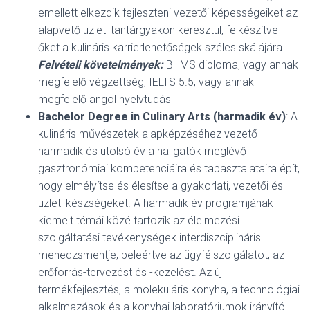
emellett elkezdik fejleszteni vezetői képességeiket az
alapvető üzleti tantárgyakon keresztül, felkészítve
őket a kulináris karrierlehetőségek széles skálájára.
Felvételi követelmények:
BHMS diploma, vagy annak
megfelelő végzettség; IELTS 5.5, vagy annak
megfelelő angol nyelvtudás
Bachelor Degree in Culinary Arts (harmadik év)
: A
kulináris művészetek alapképzéséhez vezető
harmadik és utolsó év a hallgatók meglévő
gasztronómiai kompetenciáira és tapasztalataira épít,
hogy elmélyítse és élesítse a gyakorlati, vezetői és
üzleti készségeket. A harmadik év programjának
kiemelt témái közé tartozik az élelmezési
szolgáltatási tevékenységek interdiszciplináris
menedzsmentje, beleértve az ügyfélszolgálatot, az
erőforrás-tervezést és -kezelést. Az új
termékfejlesztés, a molekuláris konyha, a technológiai
alkalmazások és a konyhai laboratóriumok irányító