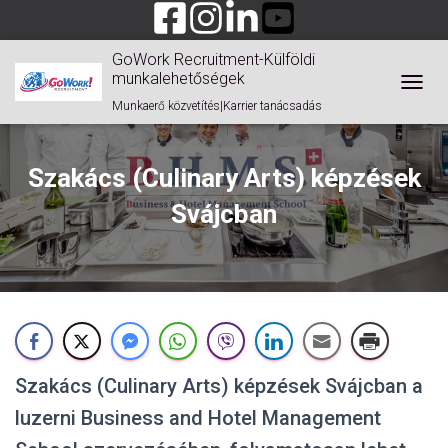
GoWork Recruitment-Külföldi
munkalehetőségek
TOGGL
Munkaerő közvetítés|Karrier tanácsadás
Szakács (Culinary Arts) képzések
Svájcban
Szakács (Culinary Arts) képzések Svájcban a
luzerni Business and Hotel Management