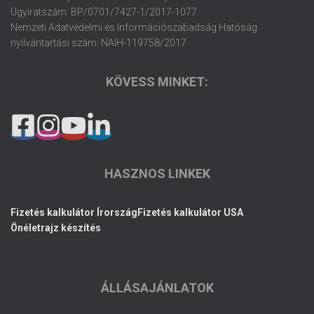
Ügyiratszám: BP/0701/7427-1/2017-1077
Nemzeti Adatvédelmi és Információszabadság Hatóság
nyilvántartási szám: NAIH-119758/2017
KÖVESS MINKET:
HASZNOS LINKEK
Fizetés kalkulátor Írország
Fizetés kalkulátor USA
Önéletrajz készítés
ÁLLÁSAJÁNLATOK