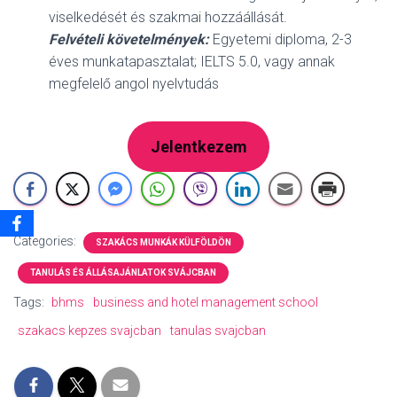
viselkedését és szakmai hozzáállását.
Felvételi követelmények:
Egyetemi diploma, 2-3
éves munkatapasztalat; IELTS 5.0, vagy annak
megfelelő angol nyelvtudás
Jelentkezem
Categories:
SZAKÁCS MUNKÁK KÜLFÖLDÖN
TANULÁS ÉS ÁLLÁSAJÁNLATOK SVÁJCBAN
Tags:
bhms
business and hotel management school
szakacs kepzes svajcban
tanulas svajcban