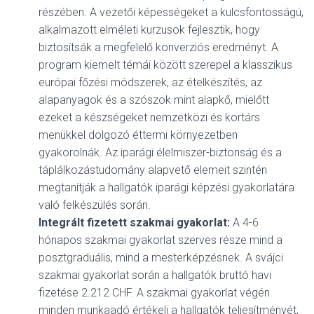
részében. A vezetői képességeket a kulcsfontosságú,
alkalmazott elméleti kurzusok fejlesztik, hogy
biztosítsák a megfelelő konverziós eredményt. A
program kiemelt témái között szerepel a klasszikus
európai főzési módszerek, az ételkészítés, az
alapanyagok és a szószok mint alapkő, mielőtt
ezeket a készségeket nemzetközi és kortárs
menükkel dolgozó éttermi környezetben
gyakorolnák. Az iparági élelmiszer-biztonság és a
táplálkozástudomány alapvető elemeit szintén
megtanítják a hallgatók iparági képzési gyakorlatára
való felkészülés során.
Integrált fizetett szakmai gyakorlat:
A 4-6
hónapos szakmai gyakorlat szerves része mind a
posztgraduális, mind a mesterképzésnek. A svájci
szakmai gyakorlat során a hallgatók bruttó havi
fizetése 2.212 CHF. A szakmai gyakorlat végén
minden munkaadó értékeli a hallgatók teljesítményét,