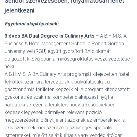
School szervezésében, folyamatosan lehet
jelentkezni
Egyetemi alapképzések:
3 éves BA Dual Degree in Culinary Arts
– A B.H.M.S. A
Business & Hotel Management School a Robert Gordon
University-vel (RGU) együtt gyorsított BA diplomát
dolgozott ki Svájcban a minőségi oktatás veszélyeztetése
nélkül.
A B.H.M.S. A BA Culinary Arts programját kifejezetten fiatal
felnőttek számára tervezte, akik pályafutásukat a
gasztronómia területén képzelik el. A program kiterjesztett
gyakorlati és szakmai kompetenciaképzést nyújt a
hallgatóknak ezen a területen, hogy a későbbiekben
képesek legyenek bármilyen releváns pozíció
megszerzésére. Előnyt jelent azoknak az embereknek is,
akik szeretnék megszerezni a szükséges speciális
ismereteket, mielőtt saját kulináris vagy vendéglátóipari