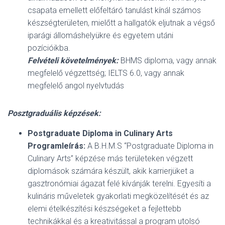
csapata emellett előfeltáró tanulást kínál számos
készségterületen, mielőtt a hallgatók eljutnak a végső
iparági állomáshelyükre és egyetem utáni
pozícióikba.
Felvételi követelmények:
BHMS diploma, vagy annak
megfelelő végzettség; IELTS 6.0, vagy annak
megfelelő angol nyelvtudás
Posztgraduális képzések:
Postgraduate Diploma in Culinary Arts
Programleírás:
A B.H.M.S “Postgraduate Diploma in
Culinary Arts” képzése más területeken végzett
diplomások számára készült, akik karrierjüket a
gasztronómiai ágazat felé kívánják terelni. Egyesíti a
kulináris műveletek gyakorlati megközelítését és az
elemi ételkészítési készségeket a fejlettebb
technikákkal és a kreativitással a program utolsó