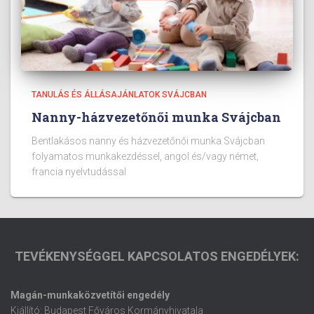
TANULÁS ÉS ÁLLÁSAJÁNLATOK SVÁJCBAN
Nanny-házvezetőnői munka Svájcban
Bentlakásos nanny és házvezetőnői munka Svájcban
folyamatos munkakezdéssel, angol és/vagy német,
francia nyelvtudással
TEVÉKENYSÉGGEL KAPCSOLATOS ENGEDÉLYEK:
Magán-munkaközvetítői engedély
Kiállító: Budapest Főváros Kormányhivatala