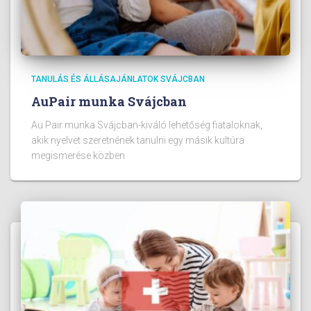
TANULÁS ÉS ÁLLÁSAJÁNLATOK SVÁJCBAN
AuPair munka Svájcban
Au Pair munka Svájcban-kiváló lehetőség fiataloknak,
akik nyelvet szeretnének tanulni egy másik kultúra
megismerése közben