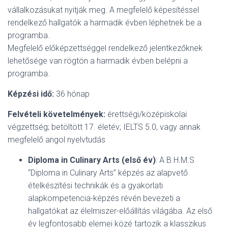
vállalkozásukat nyitják meg. A megfelelő képesítéssel
rendelkező hallgatók a harmadik évben léphetnek be a
programba.
Megfelelő előképzettséggel rendelkező jelentkezőknek
lehetősége van rögtön a harmadik évben belépni a
programba.
Képzési idő:
36 hónap
Felvételi követelmények:
érettségi/középiskolai
végzettség; betöltött 17. életév; IELTS 5.0, vagy annak
megfelelő angol nyelvtudás
Diploma in Culinary Arts
(első év)
: A B.H.M.S
“Diploma in Culinary Arts” képzés az alapvető
ételkészítési technikák és a gyakorlati
alapkompetencia-képzés révén bevezeti a
hallgatókat az élelmiszer-előállítás világába. Az első
év legfontosabb elemei közé tartozik a klasszikus