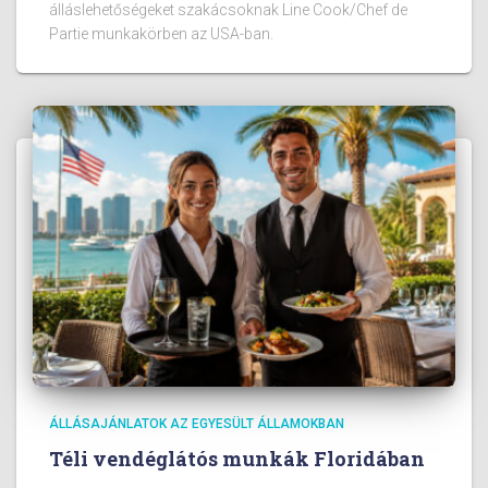
álláslehetőségeket szakácsoknak Line Cook/Chef de
Partie munkakörben az USA-ban.
ÁLLÁSAJÁNLATOK AZ EGYESÜLT ÁLLAMOKBAN
Téli vendéglátós munkák Floridában