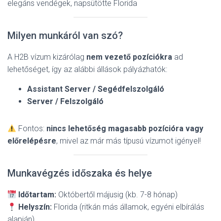
elegáns vendégek, napsütötte Florida
Milyen munkáról van szó?
A H2B vízum kizárólag
nem vezető pozíciókra
ad
lehetőséget, így az alábbi állások pályázhatók:
Assistant Server / Segédfelszolgáló
Server / Felszolgáló
Fontos:
nincs lehetőség magasabb pozícióra vagy
előrelépésre
, mivel az már más típusú vízumot igényel!
Munkavégzés időszaka és helye
Időtartam:
Októbertől májusig (kb. 7-8 hónap)
Helyszín:
Florida (ritkán más államok, egyéni elbírálás
alapján)