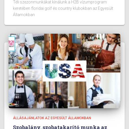
Téli szezonmunkákat kínálunk a H2B vízumprogram
keretében floridai golf és country klubokban az Egyesült
Államokban
ÁLLÁSAJÁNLATOK AZ EGYESÜLT ÁLLAMOKBAN
Szobalány, szobatakarító munka az