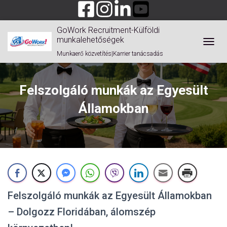
GoWork Recruitment-Külföldi
munkalehetőségek
TOGGL
Munkaerő közvetítés|Karrier tanácsadás
Felszolgáló munkák az Egyesült
Államokban
Felszolgáló munkák az Egyesült Államokban
– Dolgozz Floridában, álomszép