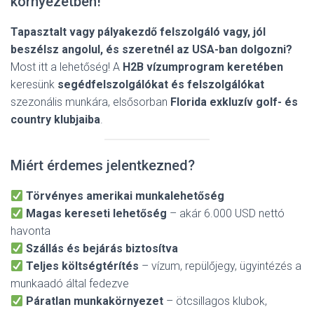
környezetben!
Tapasztalt vagy pályakezdő felszolgáló vagy, jól
beszélsz angolul, és szeretnél az USA-ban dolgozni?
Most itt a lehetőség! A
H2B vízumprogram keretében
keresünk
segédfelszolgálókat és felszolgálókat
szezonális munkára, elsősorban
Florida exkluzív golf- és
country klubjaiba
.
Miért érdemes jelentkezned?
Törvényes amerikai munkalehetőség
Magas kereseti lehetőség
– akár 6.000 USD nettó
havonta
Szállás és bejárás biztosítva
Teljes költségtérítés
– vízum, repülőjegy, ügyintézés a
munkaadó által fedezve
Páratlan munkakörnyezet
– ötcsillagos klubok,