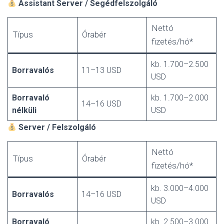
Assistant Server / Segédfelszolgáló
Nettó
Típus
Órabér
fizetés/hó*
kb. 1.700–2.500
Borravalós
11–13 USD
USD
Borravaló
kb. 1.700–2.000
14–16 USD
nélküli
USD
Server / Felszolgáló
Nettó
Típus
Órabér
fizetés/hó*
kb. 3.000–4.000
Borravalós
14–16 USD
USD
Borravaló
kb. 2.500–3.000