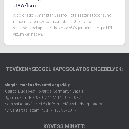
USA-ban
A coloradoi Ameristar Casino Hotel részére toborzunk
minden évben szobatakarítókat, 10 hónapos
szerződéssel áprilistól következő év január végéig a H2B
vízum keretében.
TEVÉKENYSÉGGEL KAPCSOLATOS ENGEDÉLYEK:
Magán-munkaközvetítői engedély
Kiállító: Budapest Főváros Kormányhivatala
Ügyiratszám: BP/0701/7427-1/2017-1077
Nemzeti Adatvédelmi és Információszabadság Hatóság
nyilvántartási szám: NAIH-119758/2017
KÖVESS MINKET: