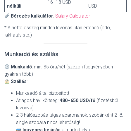
16–18 USD
nélküli
USD
Bérezés kalkulátor
:
Salary Calculator
* A nettó összeg minden levonás után értendő (adó,
lakhatás stb.)
Munkaidő és szállás
Munkaidő
: min. 35 óra/hét (szezon függvényében
gyakran több)
Szállás
:
Munkaadó által biztosított
Átlagos havi költség:
480–650 USD/fő
(fizetésből
levonva)
2-3 hálószobás tágas apartmanok, szobánként 2 fő,
single szobára nincs lehetőség!
Ingyenes bejárás
a munkahelyre