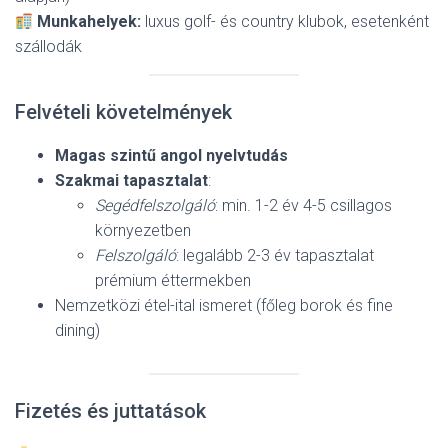
Munkahelyek:
luxus golf- és country klubok, esetenként
szállodák
Felvételi követelmények
Magas szintű angol nyelvtudás
Szakmai tapasztalat
:
Segédfelszolgáló
: min. 1-2 év 4-5 csillagos
környezetben
Felszolgáló
: legalább 2-3 év tapasztalat
prémium éttermekben
Nemzetközi étel-ital ismeret (főleg borok és fine
dining)
Fizetés és juttatások