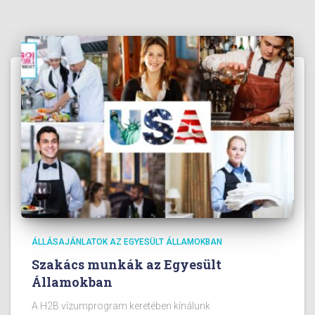
ÁLLÁSAJÁNLATOK AZ EGYESÜLT ÁLLAMOKBAN
Szakács munkák az Egyesült
Államokban
A H2B vízumprogram keretében kínálunk