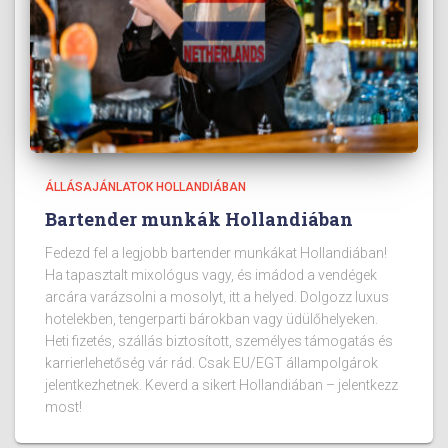
ÁLLÁSAJÁNLATOK HOLLANDIÁBAN
Bartender munkák Hollandiában
Fedezd fel a legjobb bartender munkákat Hollandiában!
Ha tapasztalt mixológus vagy, és imádod a vendégek
arcára varázsolni a mosolyt, itt a helyed. Dolgozz luxus
hotelekben, tengerparti bárokban vagy üdülőhelyeken.
Heti fizetés, szállás biztosított, személyes támogatás és
karrierlehetőség vár rád. Csak EU/EGT állampolgárok
jelentkezhetnek. Keverd a sikert Hollandiában – jelentkezz
most!