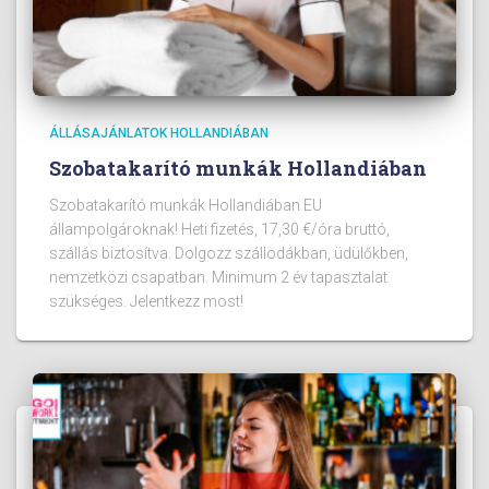
ÁLLÁSAJÁNLATOK HOLLANDIÁBAN
Szobatakarító munkák Hollandiában
Szobatakarító munkák Hollandiában EU
állampolgároknak! Heti fizetés, 17,30 €/óra bruttó,
szállás biztosítva. Dolgozz szállodákban, üdülőkben,
nemzetközi csapatban. Minimum 2 év tapasztalat
szükséges. Jelentkezz most!