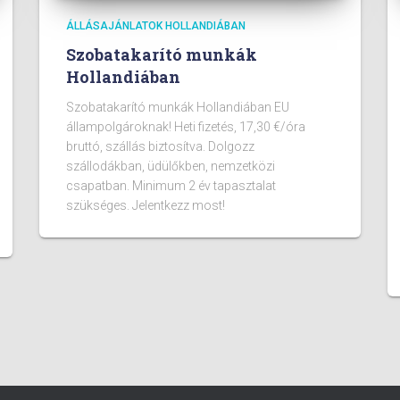
ÁLLÁSAJÁNLATOK HOLLANDIÁBAN
Szobatakarító munkák
Hollandiában
Szobatakarító munkák Hollandiában EU
állampolgároknak! Heti fizetés, 17,30 €/óra
bruttó, szállás biztosítva. Dolgozz
szállodákban, üdülőkben, nemzetközi
csapatban. Minimum 2 év tapasztalat
szükséges. Jelentkezz most!