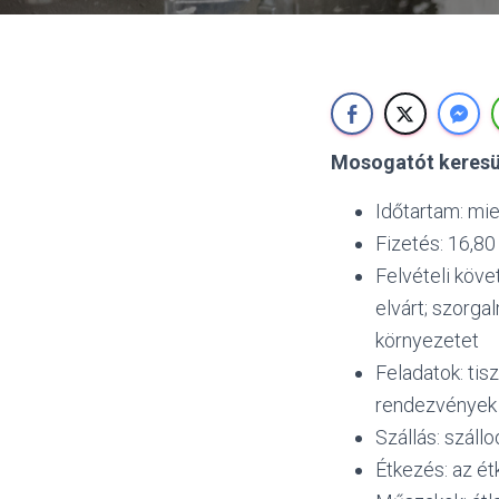
Mosogatót keresü
Időtartam: mi
Fizetés: 16,80
Felvételi köv
elvárt; szorga
környezetet
Feladatok: tis
rendezvények 
Szállás: száll
Étkezés: az é