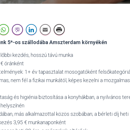
nk 5*-os szállodába Amszterdam környékén
előbbi kezdés, hosszú távú munka
 € óránként
etelmények: 1+ év tapasztalat mosogatóként felsőkategóri
lmas, nem fél a fizikai munkától, képes kezelni a mozgalma
ztaság és higiénia biztosítása a konyhákban, a nyilvános te
helyszínén
odában, más alkalmazottal közös szobában; a bérleti díj heti
tkezés 3,95 € munkanaponként