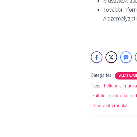
Műszakok: átl
További infor
A személyzeti 
Categories:
ÁLLÁSAJÁN
Tags:
hollandiai munka
kulfoldi munka
kulfol
mosogato munka