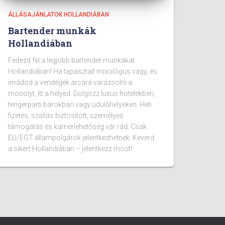
ÁLLÁSAJÁNLATOK HOLLANDIÁBAN
Bartender munkák
Hollandiában
Fedezd fel a legjobb bartender munkákat
Hollandiában! Ha tapasztalt mixológus vagy, és
imádod a vendégek arcára varázsolni a
mosolyt, itt a helyed. Dolgozz luxus hotelekben,
tengerparti bárokban vagy üdülőhelyeken. Heti
fizetés, szállás biztosított, személyes
támogatás és karrierlehetőség vár rád. Csak
EU/EGT állampolgárok jelentkezhetnek. Keverd
a sikert Hollandiában – jelentkezz most!