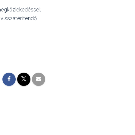
megközlekedéssel;
 visszatérítendő