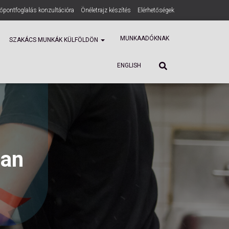
dőpontfoglalás konzultációra
Önéletrajz készítés
Elérhetőségek
ENGLISH
MUNKAADÓKNAK
SZAKÁCS MUNKÁK KÜLFÖLDÖN
ENGLISH
ban