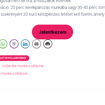
agosan heti 38 óra, a műszakok eltérőek
máció: 25 perc kerékpározás munkába vagy 30-45 perc tö
szekrényért 20 euró készpénzes letétet kell fizetni, amely
Jelentkezem
LATOK HOLLANDIÁBAN
hollandiai munka szállással
di munka szállással