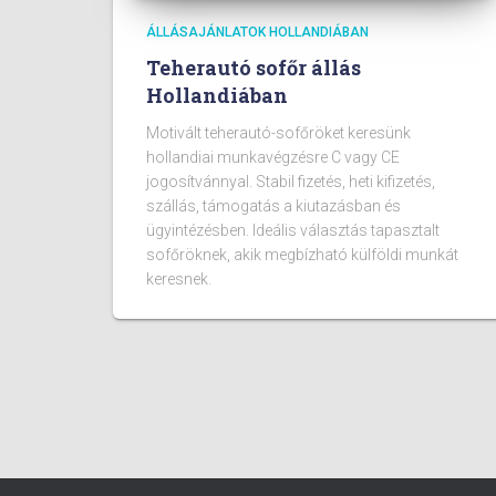
ÁLLÁSAJÁNLATOK HOLLANDIÁBAN
Teherautó sofőr állás
Hollandiában
Motivált teherautó-sofőröket keresünk
hollandiai munkavégzésre C vagy CE
jogosítvánnyal. Stabil fizetés, heti kifizetés,
szállás, támogatás a kiutazásban és
ügyintézésben. Ideális választás tapasztalt
sofőröknek, akik megbízható külföldi munkát
keresnek.