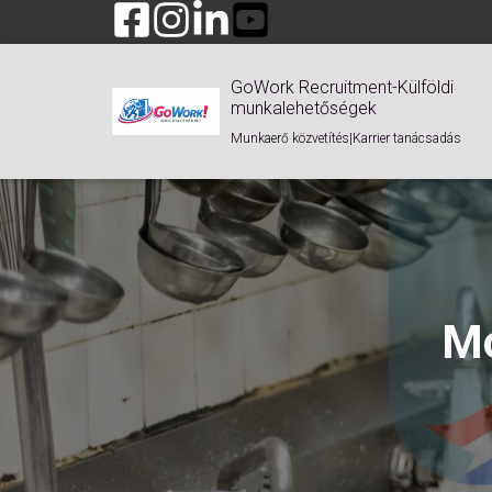
GoWork Recruitment-Külföldi
munkalehetőségek
Munkaerő közvetítés|Karrier tanácsadás
Mo