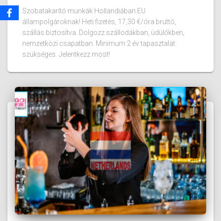
Szobatakarító munkák Hollandiában EU
állampolgároknak! Heti fizetés, 17,30 €/óra bruttó,
szállás biztosítva. Dolgozz szállodákban, üdülőkben,
nemzetközi csapatban. Minimum 2 év tapasztalat
szükséges. Jelentkezz most!