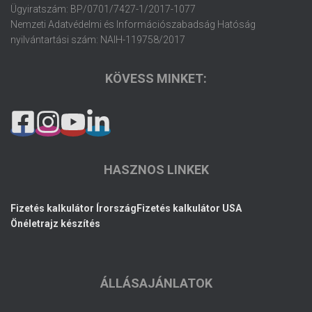
Ügyiratszám: BP/0701/7427-1/2017-1077
Nemzeti Adatvédelmi és Információszabadság Hatóság
nyilvántartási szám: NAIH-119758/2017
KÖVESS MINKET:
HASZNOS LINKEK
Fizetés kalkulátor Írország
Fizetés kalkulátor USA
Önéletrajz készítés
ÁLLÁSAJÁNLATOK