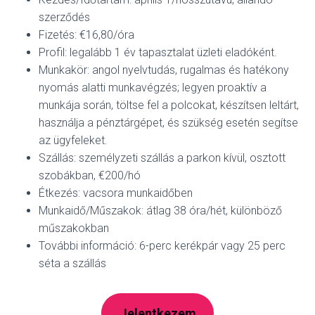
szerződés
Fizetés: €16,80/óra
Profil: legalább 1 év tapasztalat üzleti eladóként.
Munkakör: angol nyelvtudás, rugalmas és hatékony
nyomás alatti munkavégzés; legyen proaktív a
munkája során, töltse fel a polcokat, készítsen leltárt,
használja a pénztárgépet, és szükség esetén segítse
az ügyfeleket.
Szállás: személyzeti szállás a parkon kívül, osztott
szobákban, €200/hó
Étkezés: vacsora munkaidőben
Munkaidő/Műszakok: átlag 38 óra/hét, különböző
műszakokban
További információ: 6-perc kerékpár vagy 25 perc
séta a szállás
Jelentkezem