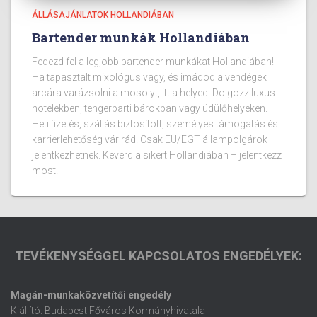
ÁLLÁSAJÁNLATOK HOLLANDIÁBAN
Bartender munkák Hollandiában
Fedezd fel a legjobb bartender munkákat Hollandiában!
Ha tapasztalt mixológus vagy, és imádod a vendégek
arcára varázsolni a mosolyt, itt a helyed. Dolgozz luxus
hotelekben, tengerparti bárokban vagy üdülőhelyeken.
Heti fizetés, szállás biztosított, személyes támogatás és
karrierlehetőség vár rád. Csak EU/EGT állampolgárok
jelentkezhetnek. Keverd a sikert Hollandiában – jelentkezz
most!
TEVÉKENYSÉGGEL KAPCSOLATOS ENGEDÉLYEK:
Magán-munkaközvetítői engedély
Kiállító: Budapest Főváros Kormányhivatala