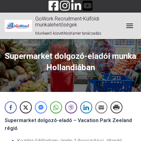
GoWork Recruitment-Külföldi
munkalehetőségek
TOGGL
Munkaerő közvetítés|Karrier tanácsadás
Supermarket dolgozó-eladói munka
Hollandiában
Supermarket dolgozó-eladó – Vacation Park Zeeland
régió
Kezdés/Időtartam: április 1/hosszútávú, állandó