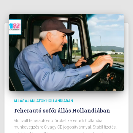
ÁLLÁSAJÁNLATOK HOLLANDIÁBAN
Teherautó sofőr állás Hollandiában
Motivált teherautó-sofőröket keresünk hollandiai
munkavégzésre C vagy CE jogosítvánnyal. Stabil fizetés,