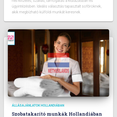
heti kifizetés, szállás, támogatás a kiutazásban és
ügyintézésben. Ideális választás tapasztalt sofőröknek,
akik megbízható külföldi munkát keresnek.
ÁLLÁSAJÁNLATOK HOLLANDIÁBAN
Szobatakarító munkák Hollandiában