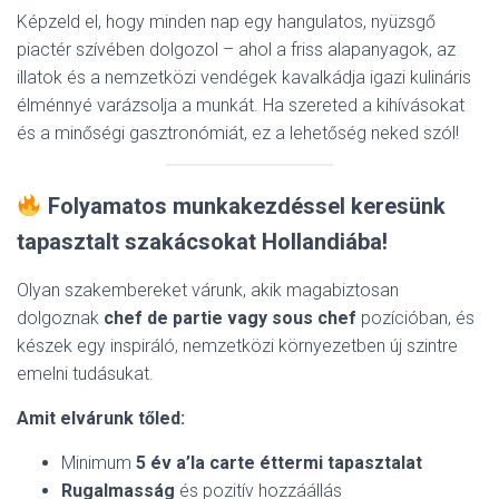
Képzeld el, hogy minden nap egy hangulatos, nyüzsgő
piactér szívében dolgozol – ahol a friss alapanyagok, az
illatok és a nemzetközi vendégek kavalkádja igazi kulináris
élménnyé varázsolja a munkát. Ha szereted a kihívásokat
és a minőségi gasztronómiát, ez a lehetőség neked szól!
Folyamatos munkakezdéssel keresünk
tapasztalt szakácsokat Hollandiába!
Olyan szakembereket várunk, akik magabiztosan
dolgoznak
chef de partie vagy sous chef
pozícióban, és
készek egy inspiráló, nemzetközi környezetben új szintre
emelni tudásukat.
Amit elvárunk tőled:
Minimum
5 év a’la carte éttermi tapasztalat
Rugalmasság
és pozitív hozzáállás