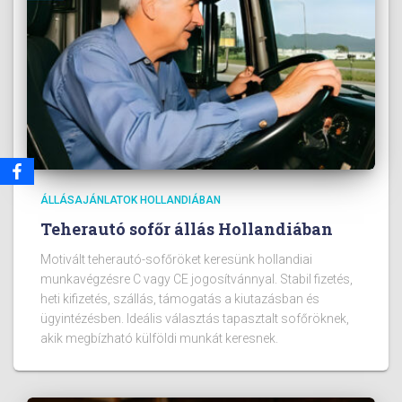
ÁLLÁSAJÁNLATOK HOLLANDIÁBAN
Teherautó sofőr állás Hollandiában
Motivált teherautó-sofőröket keresünk hollandiai
munkavégzésre C vagy CE jogosítvánnyal. Stabil fizetés,
heti kifizetés, szállás, támogatás a kiutazásban és
ügyintézésben. Ideális választás tapasztalt sofőröknek,
akik megbízható külföldi munkát keresnek.