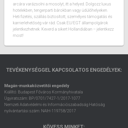
arcára varázsolni a mosolyt, itt a helyed. Dolgozz luxus
hotelekben, tengerparti bárokban vagy üdülőhelyeken.
Heti fizetés, szállás biztosított, személyes támogatás és
karrierlehetőség vár rád. Csak EU/EGT állampolgárok
jelentkezhetnek. Keverd a sikert Hollandiában – jelentkezz
most!
TEVÉKENYSÉGGEL KAPCSOLATOS ENGEDÉLYEK:
Magán-munkaközvetítői engedély
Kiállító: Budapest Főváros Kormányhivatala
Ügyiratszám: BP/0701/7427-1/2017-1077
Nemzeti Adatvédelmi és Információszabadság Hatóság
nyilvántartási szám: NAIH-119758/2017
KÖVESS MINKET: