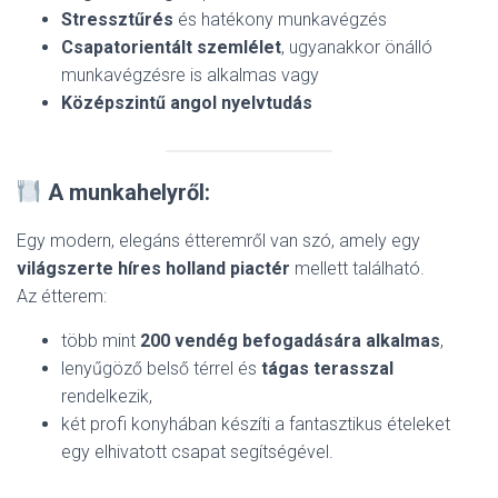
Stressztűrés
és hatékony munkavégzés
Csapatorientált szemlélet
, ugyanakkor önálló
munkavégzésre is alkalmas vagy
Középszintű angol nyelvtudás
A munkahelyről:
Egy modern, elegáns étteremről van szó, amely egy
világszerte híres holland piactér
mellett található.
Az étterem:
több mint
200 vendég befogadására alkalmas
,
lenyűgöző belső térrel és
tágas terasszal
rendelkezik,
két profi konyhában készíti a fantasztikus ételeket
egy elhivatott csapat segítségével.