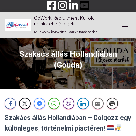
GoWork Recruitment-Külföldi
munkalehetőségek
TOGGL
Munkaerő közvetítés|Karrier tanácsadás
Szakács állás Hollandiában
(Gouda)
Szakács állás Hollandiában – Dolgozz egy
különleges, történelmi piactéren!