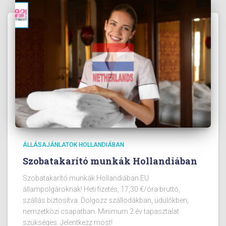
ÁLLÁSAJÁNLATOK HOLLANDIÁBAN
Szobatakarító munkák Hollandiában
Szobatakarító munkák Hollandiában EU
állampolgároknak! Heti fizetés, 17,30 €/óra bruttó,
szállás biztosítva. Dolgozz szállodákban, üdülőkben,
nemzetközi csapatban. Minimum 2 év tapasztalat
szükséges. Jelentkezz most!