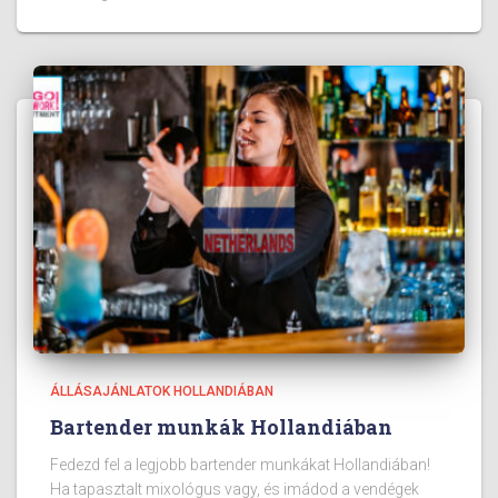
ÁLLÁSAJÁNLATOK HOLLANDIÁBAN
Bartender munkák Hollandiában
Fedezd fel a legjobb bartender munkákat Hollandiában!
Ha tapasztalt mixológus vagy, és imádod a vendégek