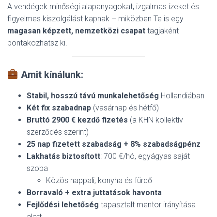
A vendégek minőségi alapanyagokat, izgalmas ízeket és
figyelmes kiszolgálást kapnak – miközben Te is egy
magasan képzett, nemzetközi csapat
tagjaként
bontakozhatsz ki.
Amit kínálunk:
Stabil, hosszú távú munkalehetőség
Hollandiában
Két fix szabadnap
(vasárnap és hétfő)
Bruttó 2900 € kezdő fizetés
(a KHN kollektív
szerződés szerint)
25 nap fizetett szabadság + 8% szabadságpénz
Lakhatás biztosított
: 700 €/hó, egyágyas saját
szoba
Közös nappali, konyha és fürdő
Borravaló + extra juttatások havonta
Fejlődési lehetőség
tapasztalt mentor irányítása
alatt