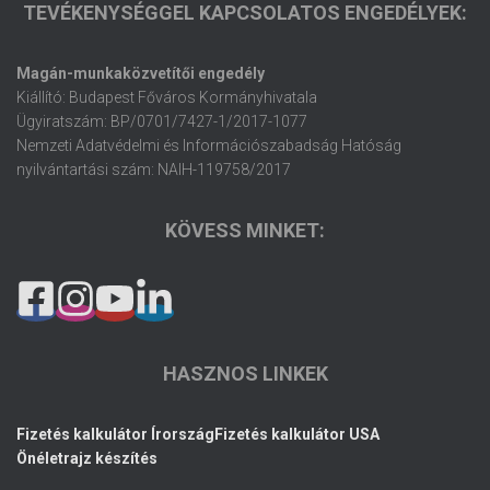
TEVÉKENYSÉGGEL KAPCSOLATOS ENGEDÉLYEK:
Magán-munkaközvetítői engedély
Kiállító: Budapest Főváros Kormányhivatala
Ügyiratszám: BP/0701/7427-1/2017-1077
Nemzeti Adatvédelmi és Információszabadság Hatóság
nyilvántartási szám: NAIH-119758/2017
KÖVESS MINKET:
HASZNOS LINKEK
Fizetés kalkulátor Írország
Fizetés kalkulátor USA
Önéletrajz készítés