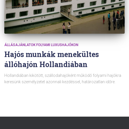
ÁLLÁSAJÁNLATOK FOLYAMI LUXUSHAJÓKON
Hajós munkák menekültes
állóhajón Hollandiában
Hollandiában kikötött, szállodahajóként működő folyami hajókra
keresünk személyzetet azonnali kezdéssel, határozatlan időre.