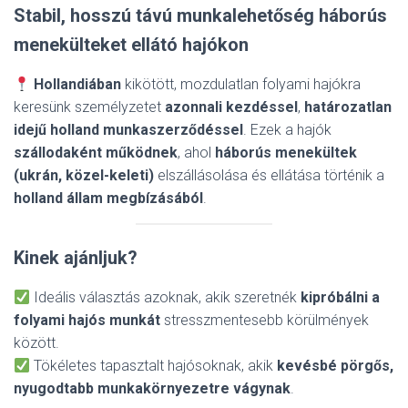
Stabil, hosszú távú munkalehetőség háborús
menekülteket ellátó hajókon
Hollandiában
kikötött, mozdulatlan folyami hajókra
keresünk személyzetet
azonnali kezdéssel
,
határozatlan
idejű holland munkaszerződéssel
. Ezek a hajók
szállodaként működnek
, ahol
háborús menekültek
(ukrán, közel-keleti)
elszállásolása és ellátása történik a
holland állam megbízásából
.
Kinek ajánljuk?
Ideális választás azoknak, akik szeretnék
kipróbálni a
folyami hajós munkát
stresszmentesebb körülmények
között.
Tökéletes tapasztalt hajósoknak, akik
kevésbé pörgős,
nyugodtabb munkakörnyezetre vágynak
.