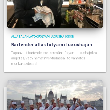
ÁLLÁSAJÁNLATOK FOLYAMI LUXUSHAJÓKON
Bartender állás folyami luxushajón
Tapasztalt bartendereket keresünk folyami luxushajókra
angol és/vagy német nyelvtudással, folyamatos
munkakezdéssel