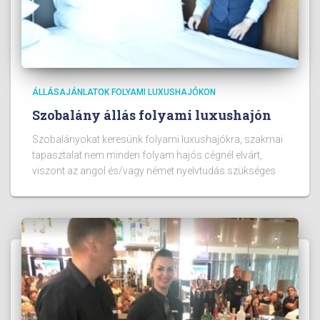
ÁLLÁSAJÁNLATOK FOLYAMI LUXUSHAJÓKON
Szobalány állás folyami luxushajón
Szobalányokat keresünk folyami luxushajókra, szakmai
tapasztalat nem minden folyam hajós cégnél elvárt,
viszont az angol és/vagy német nyelvtudás szükséges