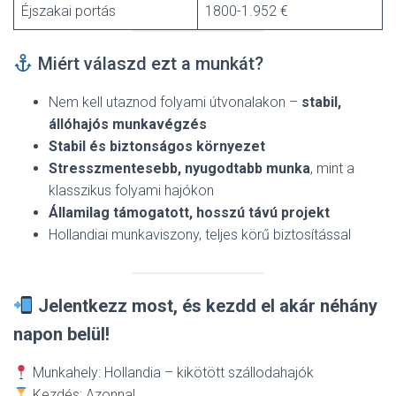
Éjszakai portás
1800-1.952 €
Miért válaszd ezt a munkát?
Nem kell utaznod folyami útvonalakon –
stabil,
állóhajós munkavégzés
Stabil és biztonságos környezet
Stresszmentesebb, nyugodtabb munka
, mint a
klasszikus folyami hajókon
Államilag támogatott, hosszú távú projekt
Hollandiai munkaviszony, teljes körű biztosítással
Jelentkezz most, és kezdd el akár néhány
napon belül!
Munkahely: Hollandia – kikötött szállodahajók
Kezdés: Azonnal