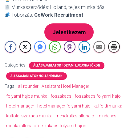
Munkaszerződés: Holland, teljes munkaidős
Toborzás:
GoWork Recruitment
Jelentkezem
Categories:
ÁLLÁSAJÁNLATOK FOLYAMI LUXUSHAJÓKON
ÁLLÁSAJÁNLATOK HOLLANDIÁBAN
Tags:
all rounder
Assistant Hotel Manager
folyami hajos munka
foszakacs
foszakacs folyami hajo
hotel manager
hotel manager folyami hajo
kulfoldi munka
kulfoldi szakacs munka
menekultes allohajo
mindenes
munka allohajon
szakacs folyami hajon