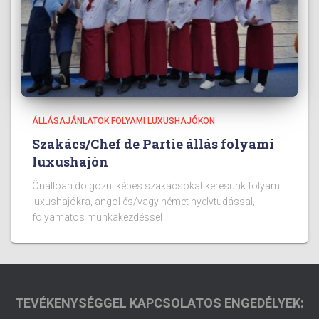
ÁLLÁSAJÁNLATOK FOLYAMI LUXUSHAJÓKON
Szakács/Chef de Partie állás folyami
luxushajón
Önállóan dolgozni képes szakácsokat keresünk folyami
luxushajókra, angol és/vagy német nyelvtudással,
folyamatos munkakezdéssel
TEVÉKENYSÉGGEL KAPCSOLATOS ENGEDÉLYEK: