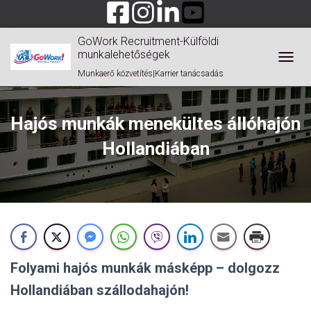
GoWork Recruitment-Külföldi
munkalehetőségek
TOGGL
Munkaerő közvetítés|Karrier tanácsadás
Hajós munkák menekültes állóhajón
Hollandiában
Folyami hajós munkák másképp – dolgozz
Hollandiában szállodahajón!