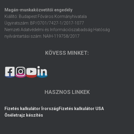
Magán-munkaközvetítői engedély
Kiállító: Budapest Főváros Kormányhivatala
Ügyiratszám: BP/0701/7427-1/2017-1077
Nemzeti Adatvédelmi és Információszabadság Hatóság
nyilvántartási szám: NAIH-119758/2017
KÖVESS MINKET:
HASZNOS LINKEK
Fizetés kalkulátor Írország
Fizetés kalkulátor USA
Önéletrajz készítés