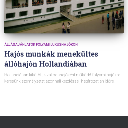
ÁLLÁSAJÁNLATOK FOLYAMI LUXUSHAJÓKON
Hajós munkák menekültes
állóhajón Hollandiában
Hollandiában kikötött, szállodahajóként működő folyami hajókra
keresünk személyzetet azonnali kezdéssel, határozatlan időre.