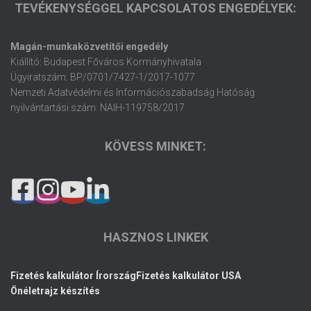
TEVÉKENYSÉGGEL KAPCSOLATOS ENGEDÉLYEK:
Magán-munkaközvetítői engedély
Kiállító: Budapest Főváros Kormányhivatala
Ügyiratszám: BP/0701/7427-1/2017-1077
Nemzeti Adatvédelmi és Információszabadság Hatóság
nyilvántartási szám: NAIH-119758/2017
KÖVESS MINKET:
HASZNOS LINKEK
Fizetés kalkulátor Írország
Fizetés kalkulátor USA
Önéletrajz készítés