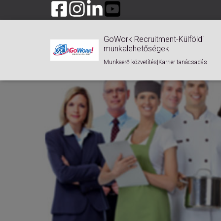
GoWork Recruitment-Külföldi
munkalehetőségek
Munkaerő közvetítés|Karrier tanácsadás