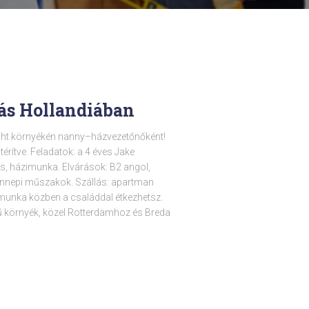
ás Hollandiában
cht környékén nanny–házvezetőnőként!
térítve. Feladatok: a 4 éves Jake
s, házimunka. Elvárások: B2 angol,
n ünnepi műszakok. Szállás: apartman
munka közben a családdal étkezhetsz.
rű környék, közel Rotterdamhoz és Breda