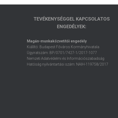
TEVÉKENYSÉGGEL KAPCSOLATOS
ENGEDÉLYEK:
Magán-munkaközvetítői engedély
Kiállító: Budapest Főváros Kormányhivatala
Ügyiratszám: BP/0701/7427-1/2017-1077
Nemzeti Adatvédelmi és Információszabadság
Hatóság nyilvántartási szám: NAIH-119758/2017