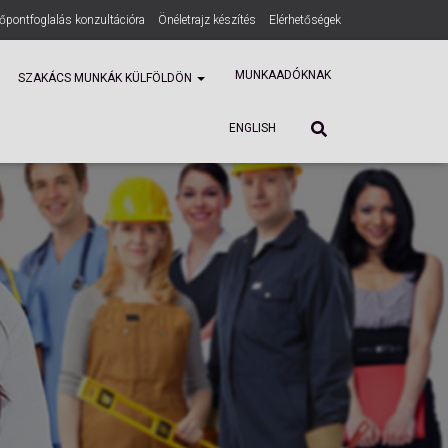
dőpontfoglalás konzultációra
Önéletrajz készítés
Elérhetőségek
ENGLISH
MUNKAADÓKNAK
SZAKÁCS MUNKÁK KÜLFÖLDÖN
ENGLISH