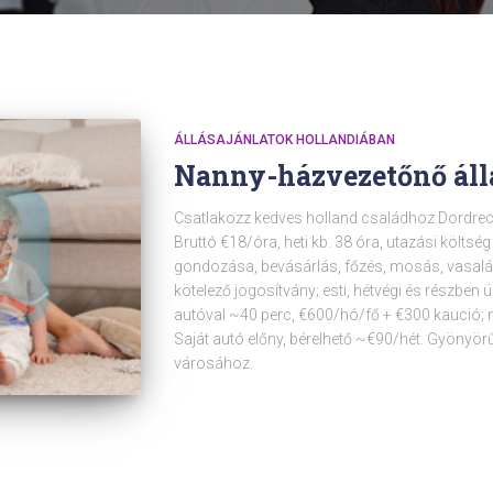
ÁLLÁSAJÁNLATOK HOLLANDIÁBAN
Nanny-házvezetőnő áll
Csatlakozz kedves holland családhoz Dordre
Bruttó €18/óra, heti kb. 38 óra, utazási költség 
gondozása, bevásárlás, főzés, mosás, vasalá
kötelező jogosítvány; esti, hétvégi és részbe
autóval ~40 perc, €600/hó/fő + €300 kaució; 
Saját autó előny, bérelhető ~€90/hét. Gyönyö
városához.