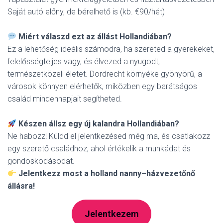
Saját autó előny, de bérelhető is (kb. €90/hét)
Miért válaszd ezt az állást Hollandiában?
Ez a lehetőség ideális számodra, ha szereted a gyerekeket,
felelősségteljes vagy, és élvezed a nyugodt,
természetközeli életet. Dordrecht környéke gyönyörű, a
városok könnyen elérhetők, miközben egy barátságos
család mindennapjait segítheted.
Készen állsz egy új kalandra Hollandiában?
Ne habozz! Küldd el jelentkezésed még ma, és csatlakozz
egy szerető családhoz, ahol értékelik a munkádat és
gondoskodásodat.
Jelentkezz most a holland nanny–házvezetőnő
állásra!
Jelentkezem