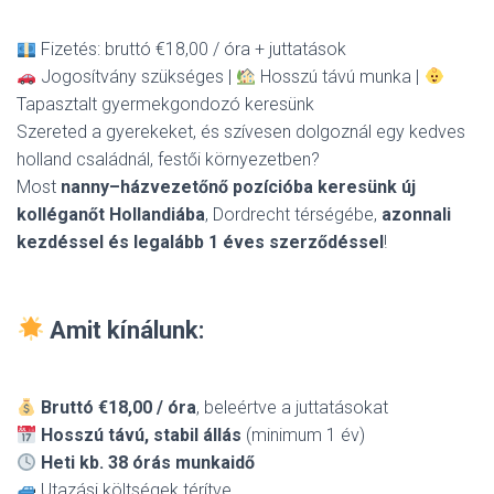
Fizetés: bruttó €18,00 / óra + juttatások
Jogosítvány szükséges |
Hosszú távú munka |
Tapasztalt gyermekgondozó keresünk
Szereted a gyerekeket, és szívesen dolgoznál egy kedves
holland családnál, festői környezetben?
Most
nanny–házvezetőnő pozícióba keresünk új
kolléganőt Hollandiába
, Dordrecht térségébe,
azonnali
kezdéssel és legalább 1 éves szerződéssel
!
Amit kínálunk:
Bruttó €18,00 / óra
, beleértve a juttatásokat
Hosszú távú, stabil állás
(minimum 1 év)
Heti kb. 38 órás munkaidő
Utazási költségek térítve