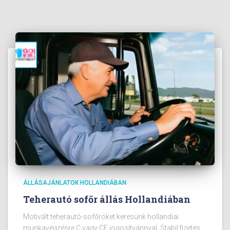
ÁLLÁSAJÁNLATOK HOLLANDIÁBAN
Teherautó sofőr állás Hollandiában
Motivált teherautó-sofőröket keresünk hollandiai
munkavégzésre C vagy CE jogosítvánnyal. Stabil fizetés,