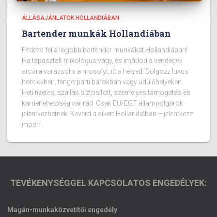
ÁLLÁSAJÁNLATOK HOLLANDIÁBAN
Bartender munkák Hollandiában
Fedezd fel a legjobb bartender munkákat Hollandiában!
Ha tapasztalt mixológus vagy, és imádod a vendégek
arcára varázsolni a mosolyt, itt a helyed. Dolgozz luxus
hotelekben, tengerparti bárokban vagy üdülőhelyeken.
Heti fizetés, szállás biztosított, személyes támogatás és
karrierlehetőség vár rád. Csak EU/EGT állampolgárok
jelentkezhetnek. Keverd a sikert Hollandiában – jelentkezz
most!
TEVÉKENYSÉGGEL KAPCSOLATOS ENGEDÉLYEK:
Magán-munkaközvetítői engedély