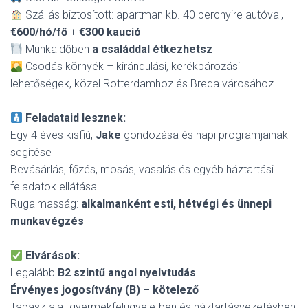
Szállás biztosított: apartman kb. 40 percnyire autóval,
€600/hó/fő
+
€300 kaució
Munkaidőben
a családdal étkezhetsz
Csodás környék – kirándulási, kerékpározási
lehetőségek, közel Rotterdamhoz és Breda városához
Feladataid lesznek:
Egy 4 éves kisfiú,
Jake
gondozása és napi programjainak
segítése
Bevásárlás, főzés, mosás, vasalás és egyéb háztartási
feladatok ellátása
Rugalmasság:
alkalmanként esti, hétvégi és ünnepi
munkavégzés
Elvárások:
Legalább
B2 szintű angol nyelvtudás
Érvényes jogosítvány (B) – kötelező
Tapasztalat gyermekfelügyeletben és háztartásvezetésben