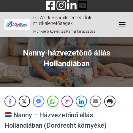
GoWork Recruitment-Külföldi
munkalehetőségek
TOGGL
Munkaerő közvetítés|Karrier tanácsadás
Nanny-házvezetőnő állás
Hollandiában
Nanny – Házvezetőnő állás
Hollandiában (Dordrecht környéke)