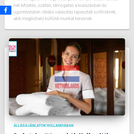
heti kifizetés, szállás, támogatás a kiutazásban és
ügyintézésben. Ideális választás tapasztalt sofőröknek,
akik megbízható külföldi munkát keresnek.
ÁLLÁSAJÁNLATOK HOLLANDIÁBAN