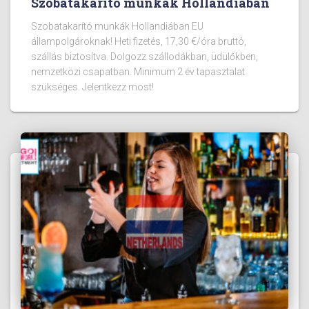
Szobatakarító munkák Hollandiában
Szobatakarító munkák Hollandiában EU
állampolgároknak! Heti fizetés, 17,30 €/óra bruttó,
szállás biztosítva. Dolgozz szállodákban, üdülőkben,
nemzetközi csapatban. Minimum 2 év tapasztalat
szükséges. Jelentkezz most!