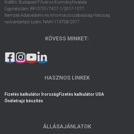
Kiállító: Budapest Főváros Kormányhivatala
Ügyiratszám: BP/0701/7427-1/2017-1077
Nemzeti Adatvédelmi és Információszabadság Hatóság
nyilvántartási szám: NAIH-119758/2017
KÖVESS MINKET:
HASZNOS LINKEK
Fizetés kalkulátor Írország
Fizetés kalkulátor USA
Önéletrajz készítés
ÁLLÁSAJÁNLATOK