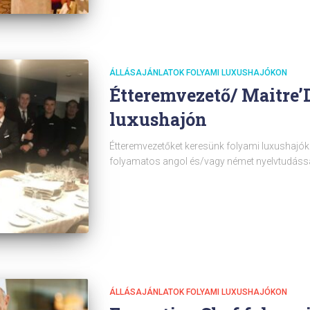
ÁLLÁSAJÁNLATOK FOLYAMI LUXUSHAJÓKON
Étteremvezető/ Maitre’
luxushajón
Étteremvezetőket keresünk folyami luxushajókr
folyamatos angol és/vagy német nyelvtudássa
ÁLLÁSAJÁNLATOK FOLYAMI LUXUSHAJÓKON