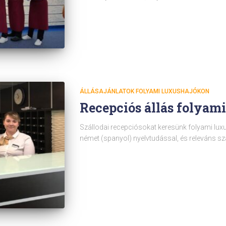
ÁLLÁSAJÁNLATOK FOLYAMI LUXUSHAJÓKON
Recepciós állás folyam
Szállodai recepciósokat keresünk folyami lux
német (spanyol) nyelvtudással, és releváns sz