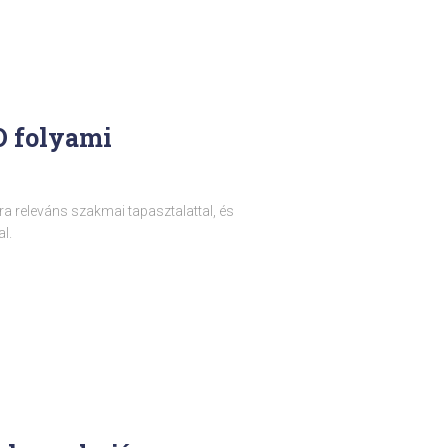
D folyami
a releváns szakmai tapasztalattal, és
l.