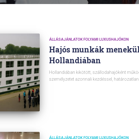
ÁLLÁSAJÁNLATOK FOLYAMI LUXUSHAJÓKON
Hajós munkák menekült
Hollandiában
Hollandiában kikötött, szállodahajóként műkö
személyzetet azonnali kezdéssel, határozatlan 
ÁLLÁSAJÁNLATOK FOLYAMI LUXUSHAJÓKON