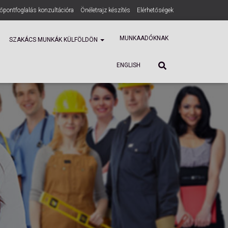
dőpontfoglalás konzultációra
Önéletrajz készítés
Elérhetőségek
ENGLISH
MUNKAADÓKNAK
SZAKÁCS MUNKÁK KÜLFÖLDÖN
ENGLISH