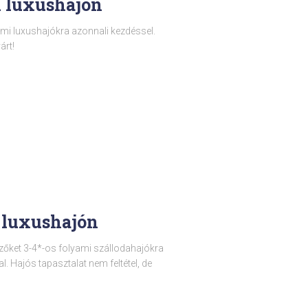
i luxushajón
mi luxushajókra azonnali kezdéssel.
árt!
 luxushajón
zőket 3-4*-os folyami szállodahajókra
 Hajós tapasztalat nem feltétel, de