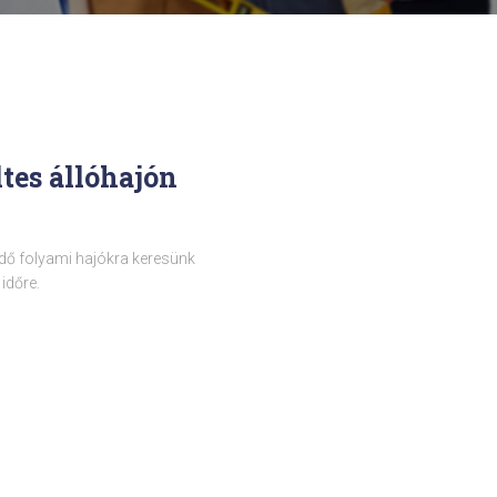
es állóhajón
dő folyami hajókra keresünk
időre.