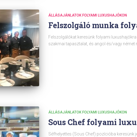
ÁLLÁSAJÁNLATOK FOLYAMI LUXUSHAJÓKON
Felszolgáló munka fol
Felszolgálókat keresünk folyami luxushajókr
szakmai tapasztalat, és angol és/vagy német n
ÁLLÁSAJÁNLATOK FOLYAMI LUXUSHAJÓKON
Sous Chef folyami lux
Séfhelyettes (Sous Chef) pozícióba keresünk j