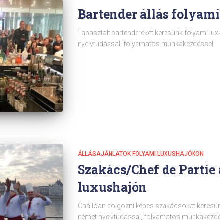
Bartender állás folyam
Tapasztalt bartendereket keresünk folyami lu
nyelvtudással, folyamatos munkakezdéssel
ÁLLÁSAJÁNLATOK FOLYAMI LUXUSHAJÓKON
Szakács/Chef de Partie 
luxushajón
Önállóan dolgozni képes szakácsokat keresün
német nyelvtudással, folyamatos munkakezd