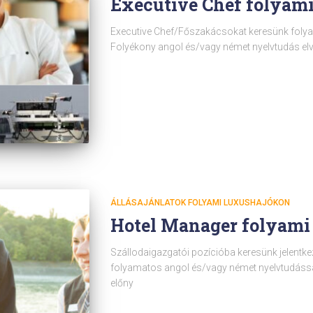
Executive Chef folyam
Executive Chef/Főszakácsokat keresünk folya
Folyékony angol és/vagy német nyelvtudás elv
ÁLLÁSAJÁNLATOK FOLYAMI LUXUSHAJÓKON
Hotel Manager folyami
Szállodaigazgatói pozícióba keresünk jelentke
folyamatos angol és/vagy német nyelvtudással.
előny