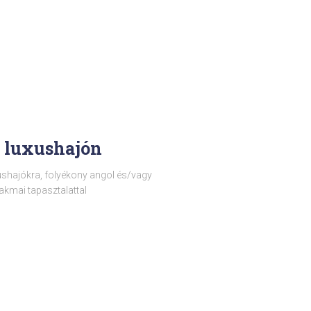
i luxushajón
ushajókra, folyékony angol és/vagy
akmai tapasztalattal