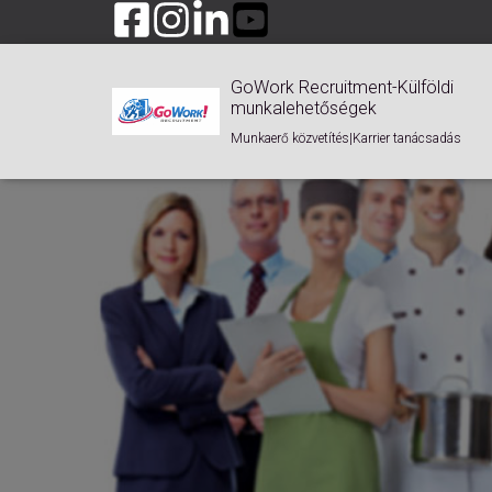
GoWork Recruitment-Külföldi
munkalehetőségek
Munkaerő közvetítés|Karrier tanácsadás