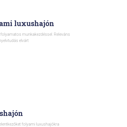
yami luxushajón
a folyamatos munkakezdéssel. Releváns
yelvtudás elvárt
ushajón
elentkezőket folyami luxushajókra