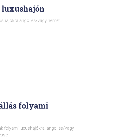
i luxushajón
xushajókra angol és/vagy német
állás folyami
k folyami luxushajókra, angol és/vagy
éssel