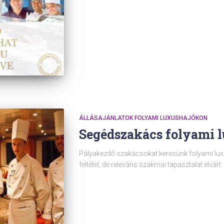
ÁLLÁSAJÁNLATOK FOLYAMI LUXUSHAJÓKON
Segédszakács folyami 
Pályakezdő szakácsokat keresünk folyami lux
feltétel, de releváns szakmai tapasztalat elvárt